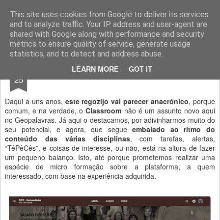
Geopalavras
This site uses cookies from Google to deliver its services
and to analyze traffic. Your IP address and user-agent are
canal800
clique
ZapCanal
shared with Google along with performance and security
metrics to ensure quality of service, generate usage
statistics, and to detect and address abuse.
OCT
LEARN MORE
GOT IT
Uma fórmula de sucesso.
25
Daqui a uns anos,
este regozijo vai parecer anacrónico
, porque
comum, e na verdade, o
Classroom
não é um assunto novo aqui
no Geopalavras. Já aqui o destacamos, por adivinharmos muito do
seu potencial, e agora, que segue
embalado ao ritmo do
conteúdo das várias disciplinas
, com tarefas, alertas,
“TêPêCês”, e coisas de interesse, ou não, está na altura de fazer
um pequeno balanço. Isto, até porque prometemos realizar uma
espécie de micro formação sobre a plataforma, a quem
interessado, com base na experiência adquirida.