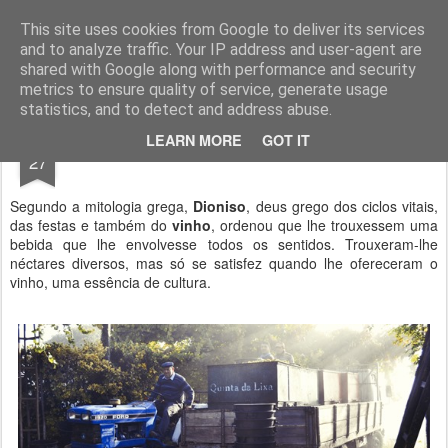
Geopalavras
This site uses cookies from Google to deliver its services
and to analyze traffic. Your IP address and user-agent are
canal800
clique
ZapCanal
shared with Google along with performance and security
metrics to ensure quality of service, generate usage
statistics, and to detect and address abuse.
SEP
LEARN MORE
GOT IT
Ao raiar do sol.
27
Segundo a mitologia grega,
Dioniso
, deus grego dos ciclos vitais,
das festas e também do
vinho
, ordenou que lhe trouxessem uma
bebida que lhe envolvesse todos os sentidos. Trouxeram-lhe
néctares diversos, mas só se satisfez quando lhe ofereceram o
vinho, uma essência de cultura.