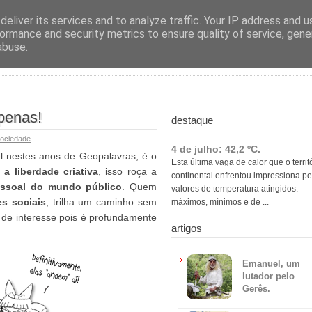
ras
eliver its services and to analyze traffic. Your IP address and 
ormance and security metrics to ensure quality of service, gen
abuse.
penas!
destaque
ociedade
4 de julho: 42,2 ºC.
el nestes anos de Geopalavras, é o
Esta última vaga de calor que o territ
 a liberdade criativa
, isso roça a
continental enfrentou impressiona pe
ssoal do mundo público
. Quem
valores de temperatura atingidos:
es sociais
, trilha um caminho sem
máximos, mínimos e de ...
o de interesse pois é profundamente
artigos
Emanuel, um
lutador pelo
Gerês.