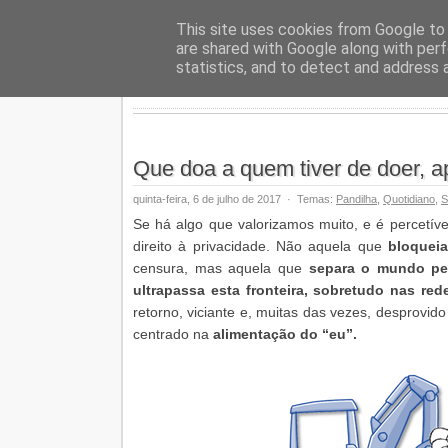
Geopalav
This site uses cookies from Google to d
are shared with Google along with perf
statistics, and to detect and address 
Que doa a quem tiver de doer, a
quinta-feira, 6 de julho de 2017
·
Temas:
Pandilha
,
Quotidiano
,
S
Se há algo que valorizamos muito, e é percetív
direito à privacidade. Não aquela que
bloqueia
censura, mas aquela que
separa o mundo pe
ultrapassa esta fronteira, sobretudo nas red
retorno, viciante e, muitas das vezes, desprovid
centrado na
alimentação do “eu”.