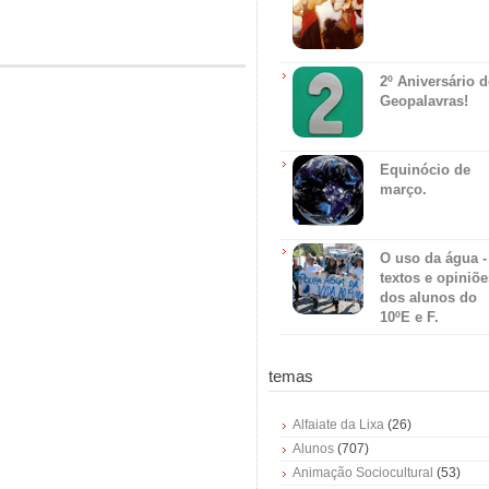
2º Aniversário 
Geopalavras!
Equinócio de
março.
O uso da água -
textos e opiniõe
dos alunos do
10ºE e F.
temas
Alfaiate da Lixa
(26)
Alunos
(707)
Animação Sociocultural
(53)