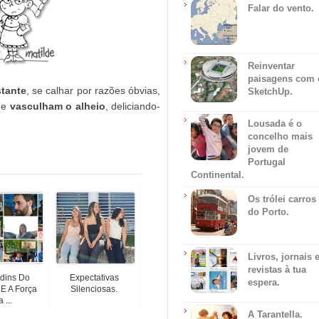
Falar do vento.
Reinventar
paisagens com 
stante
, se calhar por razões óbvias,
SketchUp.
 e
vasculham o alheio
, deliciando-
Lousada é o
concelho mais
jovem de
Portugal
Continental.
Os trólei carros
do Porto.
Livros, jornais 
revistas à tua
rdins Do
Expectativas
espera.
 E A Força
Silenciosas.
 ...
A Tarantella.