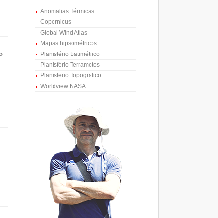
Anomalias Térmicas
Copernicus
Global Wind Atlas
Mapas hipsométricos
o
Planisfério Batimétrico
Planisfério Terramotos
Planisfério Topográfico
Worldview NASA
e