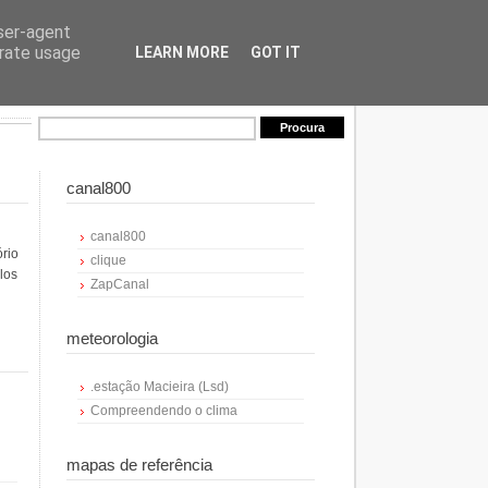
user-agent
erate usage
LEARN MORE
GOT IT
canal800
canal800
ório
clique
los
ZapCanal
meteorologia
.estação Macieira (Lsd)
Compreendendo o clima
mapas de referência