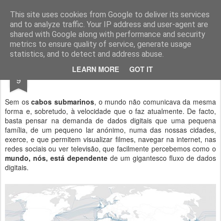
Geopalavras
This site uses cookies from Google to deliver its services
and to analyze traffic. Your IP address and user-agent are
canal800
clique
ZapCanal
shared with Google along with performance and security
metrics to ensure quality of service, generate usage
statistics, and to detect and address abuse.
OCT
LEARN MORE
GOT IT
Cabos submarinos.
9
Sem os
cabos submarinos
, o mundo não comunicava da mesma
forma e, sobretudo, à velocidade que o faz atualmente. De facto,
basta pensar na demanda de dados digitais que uma pequena
família, de um pequeno lar anónimo, numa das nossas cidades,
exerce, e que permitem visualizar filmes, navegar na internet, nas
redes sociais ou ver televisão, que facilmente percebemos como o
mundo, nós, está dependente
de um gigantesco fluxo de dados
digitais.