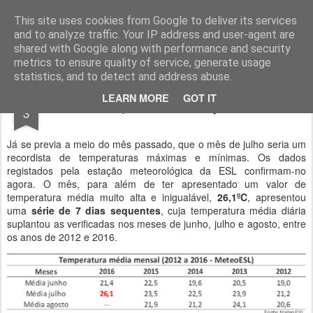
Geopalavras
This site uses cookies from Google to deliver its services
and to analyze traffic. Your IP address and user-agent are
canal800
clique
ZapCanal
shared with Google along with performance and security
metrics to ensure quality of service, generate usage
statistics, and to detect and address abuse.
AUG
LEARN MORE
GOT IT
O quente mês de julho.
3
Já se previa a meio do mês passado, que o mês de julho seria um
recordista de temperaturas máximas e mínimas. Os dados
registados pela estação meteorológica da ESL confirmam-no
agora. O mês, para além de ter apresentado um valor de
temperatura média muito alta e inigualável,
26,1ºC
, apresentou
uma
série de 7 dias sequentes
, cuja temperatura média diária
suplantou as verificadas nos meses de junho, julho e agosto, entre
os anos de 2012 e 2016.