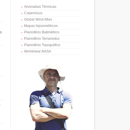
Anomalias Térmicas
Copernicus
Global Wind Atlas
Mapas hipsométricos
o
Planisfério Batimétrico
Planisfério Terramotos
Planisfério Topográfico
Worldview NASA
e