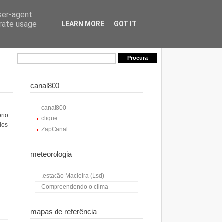
user-agent
erate usage
LEARN MORE
GOT IT
canal800
canal800
ório
clique
los
ZapCanal
meteorologia
.estação Macieira (Lsd)
Compreendendo o clima
mapas de referência