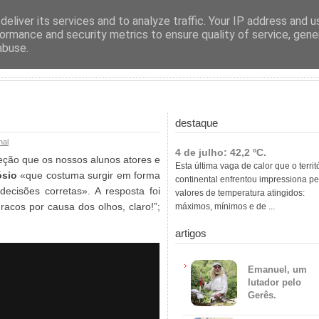
ras
eliver its services and to analyze traffic. Your IP address and 
ormance and security metrics to ensure quality of service, gen
abuse.
destaque
nal
4 de julho: 42,2 ºC.
ção que os nossos alunos atores e
Esta última vaga de calor que o territ
ósio
«que costuma surgir em forma
continental enfrentou impressiona pe
ecisões corretas». A resposta foi
valores de temperatura atingidos:
acos por causa dos olhos, claro!”;
máximos, mínimos e de ...
artigos
Emanuel, um
lutador pelo
Gerês.