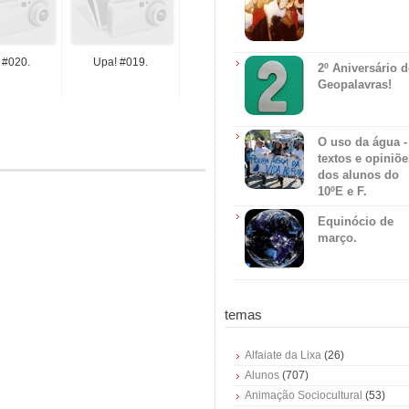
 #020.
Upa! #019.
2º Aniversário 
Geopalavras!
O uso da água -
textos e opiniõe
dos alunos do
10ºE e F.
Equinócio de
março.
temas
Alfaiate da Lixa
(26)
Alunos
(707)
Animação Sociocultural
(53)