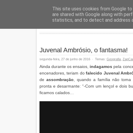
Geopalav
This site uses cookies from Google to d
are shared with Google along with perf
statistics, and to detect and address 
Juvenal Ambrósio, o fantasma!
segunda-feira, 27 de junho de 2016
·
Temas:
Geografia
,
ZapCa
Ainda durante os ensaios,
indagamos
pela conce
encenadores, teriam do
falecido Juvenal Ambr
de
assombração
, quando a família não toma d
pronta e desarmante: “-Com um lençol e dois bur
ficamos calados…