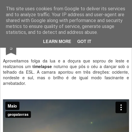
Geopalavras
This site uses cookies from Google to deliver its services
and to analyze traffic. Your IP address and user-agent are
canal800
clique
ZapCanal
shared with Google along with performance and security
metrics to ensure quality of service, generate usage
statistics, and to detect and address abuse.
MAY
LEARN MORE
GOT IT
Os céus de maio.
5
Aproveitamos folga da lua e a doçura que soprou de leste e
realizamos um
timelapse
noturno que pôs o céu a dançar sob o
telhado da ESL. A camara apontou em três direções: ocidente,
nordeste e sul, mas o brilho é de igual modo fascinante e
arrebatador.