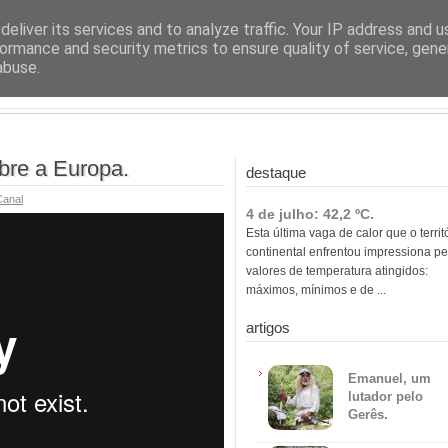
ras
eliver its services and to analyze traffic. Your IP address and 
ormance and security metrics to ensure quality of service, gen
abuse.
bre a Europa.
destaque
anal
4 de julho: 42,2 ºC.
Esta última vaga de calor que o territ
continental enfrentou impressiona pe
valores de temperatura atingidos:
máximos, mínimos e de ...
artigos
Emanuel, um
lutador pelo
Gerês.