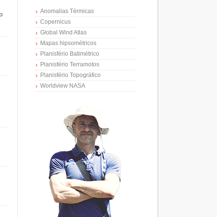
Anomalias Térmicas
o
Copernicus
Global Wind Atlas
Mapas hipsométricos
Planisfério Batimétrico
Planisfério Terramotos
Planisfério Topográfico
Worldview NASA