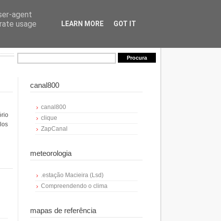
user-agent
erate usage
LEARN MORE
GOT IT
canal800
canal800
ório
clique
los
ZapCanal
meteorologia
.estação Macieira (Lsd)
Compreendendo o clima
mapas de referência