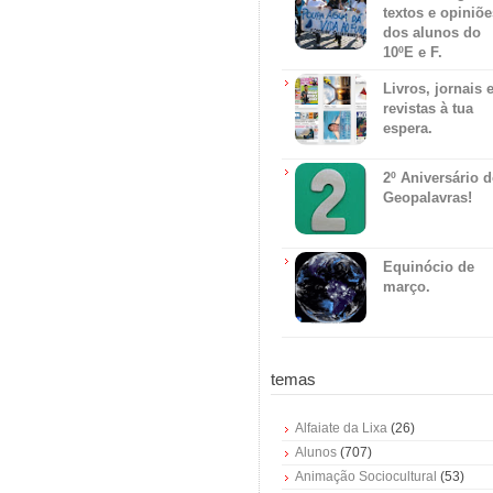
textos e opiniõe
dos alunos do
10ºE e F.
Livros, jornais 
revistas à tua
espera.
2º Aniversário 
Geopalavras!
Equinócio de
março.
temas
Alfaiate da Lixa
(26)
Alunos
(707)
Animação Sociocultural
(53)