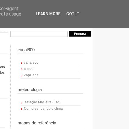
user-agent
erate usage
LEARN MORE
GOT IT
canal800
canal800
ório
clique
los
ZapCanal
meteorologia
.estação Macieira (Lsd)
Compreendendo o clima
mapas de referência