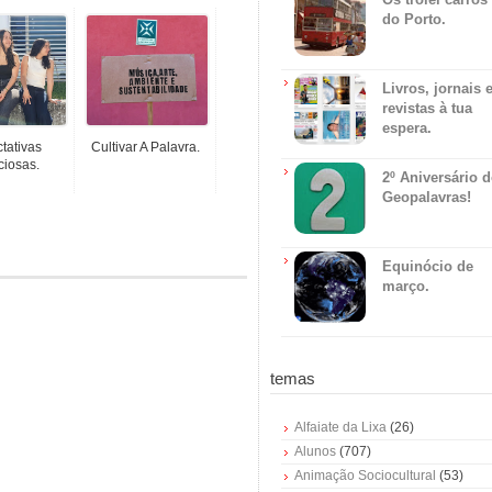
do Porto.
Livros, jornais 
revistas à tua
espera.
tativas
Cultivar A Palavra.
ciosas.
2º Aniversário 
Geopalavras!
Equinócio de
março.
temas
Alfaiate da Lixa
(26)
Alunos
(707)
Animação Sociocultural
(53)