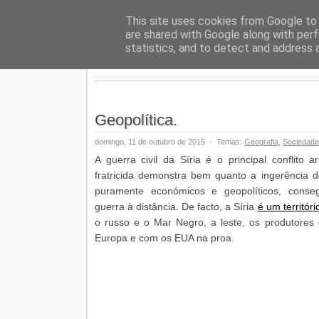
Geopalav
This site uses cookies from Google to d
are shared with Google along with perf
statistics, and to detect and address 
Geopolítica.
domingo, 11 de outubro de 2015
·
Temas:
Geografia
,
Sociedade
A guerra civil da Síria é o principal conflito 
fratricida demonstra bem quanto a ingerência d
puramente económicos e geopolíticos, conse
guerra à distância. De facto, a Síria
é um territór
o russo e o Mar Negro, a leste, os produtores d
Europa e com os EUA na proa.