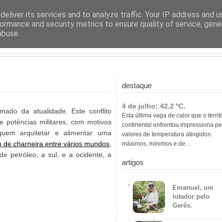
ras
eliver its services and to analyze traffic. Your IP address and 
ormance and security metrics to ensure quality of service, gen
abuse.
destaque
4 de julho: 42,2 ºC.
armado da atualidade. Este conflito
Esta última vaga de calor que o territ
e potências militares, com motivos
continental enfrentou impressiona pe
guem arquitetar e alimentar uma
valores de temperatura atingidos:
io de charneira entre vários mundos
,
máximos, mínimos e de ...
e petróleo, a sul, e a ocidente, a
artigos
Emanuel, um
lutador pelo
Gerês.