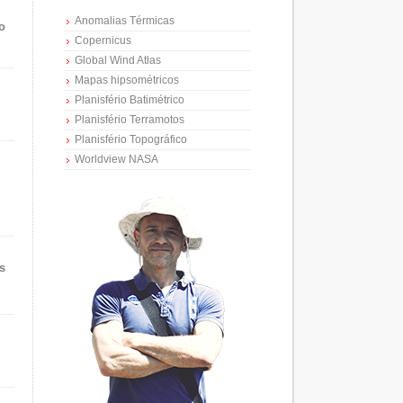
Anomalias Térmicas
o
Copernicus
Global Wind Atlas
Mapas hipsométricos
Planisfério Batimétrico
Planisfério Terramotos
Planisfério Topográfico
Worldview NASA
s