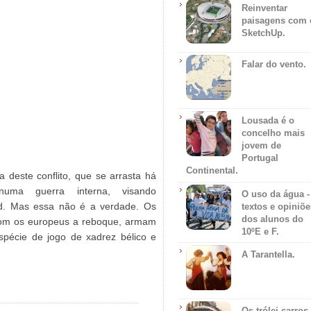
Reinventar
paisagens com 
SketchUp.
Falar do vento.
Lousada é o
concelho mais
jovem de
Portugal
Continental.
 deste conflito, que se arrasta há
numa guerra interna, visando
O uso da água -
ad. Mas essa não é a verdade. Os
textos e opiniõe
dos alunos do
com os europeus a reboque, armam
10ºE e F.
spécie de jogo de xadrez bélico e
A Tarantella.
Os trólei carros