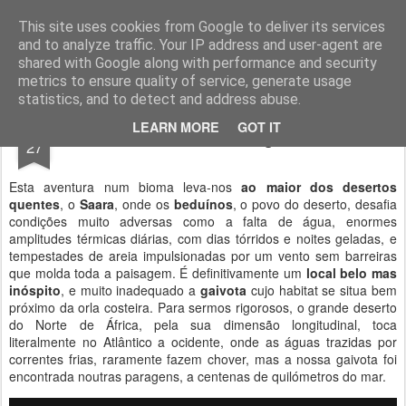
Geopalavras
This site uses cookies from Google to deliver its services
and to analyze traffic. Your IP address and user-agent are
canal800
clique
ZapCanal
shared with Google along with performance and security
metrics to ensure quality of service, generate usage
statistics, and to detect and address abuse.
JUL
LEARN MORE
GOT IT
Os beduínos e a gaivota.
27
Esta aventura num bioma leva-nos
ao maior dos desertos
quentes
, o
Saara
, onde os
beduínos
, o povo do deserto, desafia
condições muito adversas como a falta de água, enormes
amplitudes térmicas diárias, com dias tórridos e noites geladas, e
tempestades de areia impulsionadas por um vento sem barreiras
que molda toda a paisagem. É definitivamente um
local belo mas
inóspito
, e muito inadequado a
gaivota
cujo habitat se situa bem
próximo da orla costeira. Para sermos rigorosos, o grande deserto
do Norte de África, pela sua dimensão longitudinal, toca
literalmente no Atlântico a ocidente, onde as águas trazidas por
correntes frias, raramente fazem chover, mas a nossa gaivota foi
encontrada noutras paragens, a centenas de quilómetros do mar.