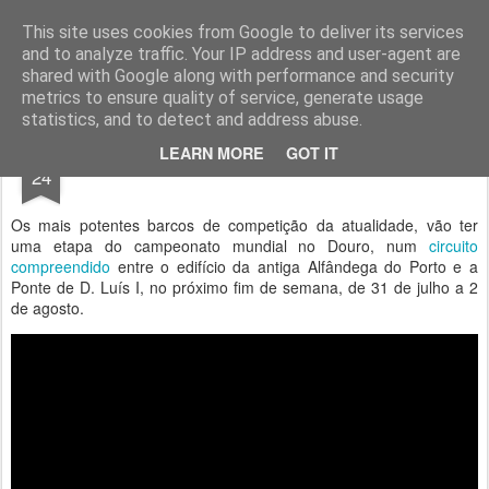
Geopalavras
This site uses cookies from Google to deliver its services
and to analyze traffic. Your IP address and user-agent are
canal800
clique
ZapCanal
shared with Google along with performance and security
metrics to ensure quality of service, generate usage
statistics, and to detect and address abuse.
JUL
LEARN MORE
GOT IT
F1 de motonáutica no Porto.
24
Os mais potentes barcos de competição da atualidade, vão ter
uma etapa do campeonato mundial no Douro, num
circuito
compreendido
entre o edifício da antiga Alfândega do Porto e a
Ponte de D. Luís I, no próximo fim de semana, de 31 de julho a 2
de agosto.