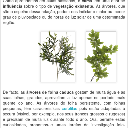
Como aprendemos em aulas passadas, o
clima
tem uma enorme
influência
sobre o tipo de
vegetação existente
. As árvores, que
são o espelho dessa relação, podem-nos indiciar o maior ou menor
grau de pluviosidade ou de horas de luz solar de uma determinada
região.
De facto, as
árvores de folha caduca
gostam de muita água e as
suas folhas, grandes, aproveitam a luz apenas no período mais
quente do ano. As árvores de folha persistente, com folhas
pequenas, têm características
xerófilas
pois estão adaptadas à
secura (visível, por exemplo, nos seus troncos grossos e rugosos)
e precisam de muita luz durante todo o ano. Ora, perante estas
curiosidades, propomos-te umas tarefas de investigação foto-