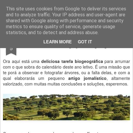
Geopalavras
This site uses cookies from Google to deliver its services
and to analyze traffic. Your IP address and user-agent are
canal800
clique
ZapCanal
shared with Google along with performance and security
metrics to ensure quality of service, generate usage
statistics, and to detect and address abuse.
MAY
LEARN MORE
GOT IT
Atividade: investigação biogeográfica.
5
Ora aqui está uma
deliciosa tarefa biogeográfica
para arrumar
com o que sobra do calendário deste ano letivo. É uma missão que
te porá a observar e fotografar árvores, ou a falta delas, e com a
qual elaborarás um pequeno
artigo jornalístico
, altamente
valorizado, com muitas muitas conclusões e soluções, esperemos.