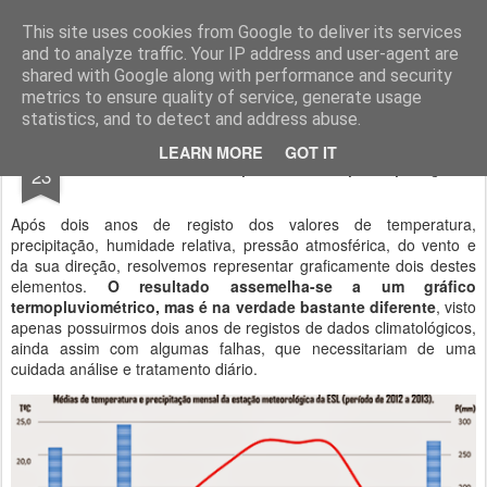
Geopalavras
This site uses cookies from Google to deliver its services
and to analyze traffic. Your IP address and user-agent are
canal800
clique
ZapCanal
shared with Google along with performance and security
metrics to ensure quality of service, generate usage
statistics, and to detect and address abuse.
JAN
LEARN MORE
GOT IT
Dois anos de temperatura e precipitação.
23
Após dois anos de registo dos valores de temperatura,
precipitação, humidade relativa, pressão atmosférica, do vento e
da sua direção, resolvemos representar graficamente dois destes
elementos.
O resultado assemelha-se a um gráfico
termopluviométrico, mas é na verdade bastante diferente
, visto
apenas possuirmos dois anos de registos de dados climatológicos,
ainda assim com algumas falhas, que necessitariam de uma
cuidada análise e tratamento diário.