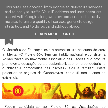
Geopalavras
This site uses cookies from Google to deliver its services
and to analyze traffic. Your IP address and user-agent are
canal800
clique
ZapCanal
shared with Google along with performance and security
metrics to ensure quality of service, generate usage
statistics, and to detect and address abuse.
DEC
LEARN MORE
GOT IT
O Projecto 80.
19
O Ministério da Educação está a patrocinar um concurso de cariz
ambiental «O Projeto 80». Tem um âmbito nacional, e consiste na
«dinamização do movimento associativo nas Escolas que procura
promover a educação para a sustentabilidade, empreendedorismo
e cidadania democrática nas escolas». Soa a familiar? Basta
percorrer as páginas do Geopalavras, neste últimos 3 anos de
existência.
«Podem candidatar-se ao Projeto 80 as Associações de