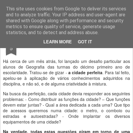
Geopalavras
This site uses cookies from Google to deliver its services
and to analyze traffic. Your IP address and user-agent are
canal800
clique
ZapCanal
shared with Google along with performance and security
metrics to ensure quality of service, generate usage
statistics, and to detect and address abuse.
MAR
LEARN MORE
GOT IT
Pensar e construir uma cidade.
5
Há cerca de um mês atrás, foi lançado um desafio particular aos
alunos de Geografia das turmas do décimo primeiro ano de
escolaridade. Tratou-se de gizar -
a cidade perfeita
. Para tal feito,
apelou-se à aplicação de vários conhecimentos adquiridos na
disciplina, e não só, e de alguma criatividade à mistura.
Na busca da perfeição, cada cidade devia responder aos seguintes
problemas: - Como distribuir as funções da cidade? – Que funções
devem estar juntas? - Qual a área dedicada a cada uma? Que tipo
de acessos queremos numa cidade: o metro, o comboio ou
estradas e autoestradas? - Onde implantar os diversos
equipamentos de uma cidade?
Na verdade, todas estas questões giram em torno de uma