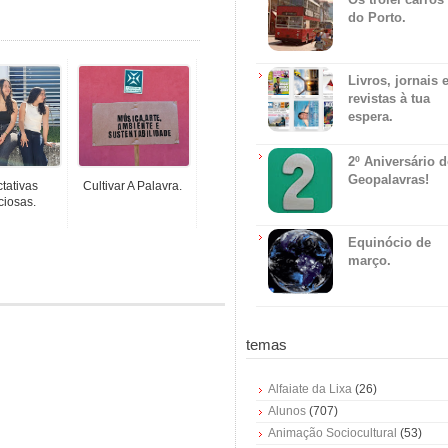
do Porto.
Livros, jornais 
revistas à tua
espera.
2º Aniversário 
Geopalavras!
tativas
Cultivar A Palavra.
ciosas.
Equinócio de
março.
temas
Alfaiate da Lixa
(26)
Alunos
(707)
Animação Sociocultural
(53)