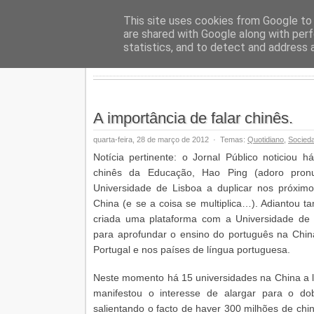
Geopalav
This site uses cookies from Google to d
are shared with Google along with perf
statistics, and to detect and address 
A importância de falar chinês.
quarta-feira, 28 de março de 2012
·
Temas:
Quotidiano
,
Socied
Notícia pertinente: o Jornal Público noticiou h
chinês da Educação, Hao Ping (adoro pron
Universidade de Lisboa a duplicar nos próxim
China (e se a coisa se multiplica…). Adiantou 
criada uma plataforma com a Universidade de
para aprofundar o ensino do português na Chin
Portugal e nos países de língua portuguesa.
Neste momento há 15 universidades na China a le
manifestou o interesse de alargar para o do
salientando o facto de haver 300 milhões de chin