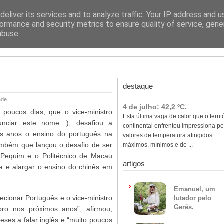
ras
eliver its services and to analyze traffic. Your IP address and 
ormance and security metrics to ensure quality of service, gen
abuse.
destaque
ade
4 de julho: 42,2 ºC.
á poucos dias, que o vice-ministro
Esta última vaga de calor que o territ
unciar este nome…), desafiou a
continental enfrentou impressiona pe
os anos o ensino do português na
valores de temperatura atingidos:
também que lançou o desafio de ser
máximos, mínimos e de ...
 Pequim e o Politécnico de Macau
artigos
a e alargar o ensino do chinês em
Emanuel, um
cionar Português e o vice-ministro
lutador pelo
Gerês.
bro nos próximos anos”, afirmou,
eses a falar inglês e “muito poucos