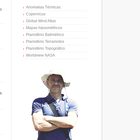
Anomalias Térmicas
o
Copernicus
Global Wind Atlas
Mapas hipsométricos
Planisfério Batimétrico
Planisfério Terramotos
Planisfério Topográfico
Worldview NASA
s