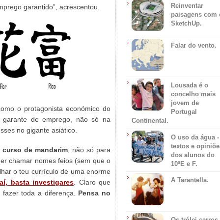
Reinventar
mprego garantido”, acrescentou.
paisagens com 
SketchUp.
Falar do vento.
Lousada é o
concelho mais
jovem de
mo o protagonista económico do
Portugal
 garante de emprego, não só na
Continental.
ses no gigante asiático.
O uso da água -
textos e opiniõe
m curso de mandarim
, não só para
dos alunos do
der chamar nomes feios (sem que o
10ºE e F.
lhar o teu currículo de uma enorme
A Tarantella.
í, basta investigares
. Claro que
fazer toda a diferença.
Pensa no
Os trólei carros