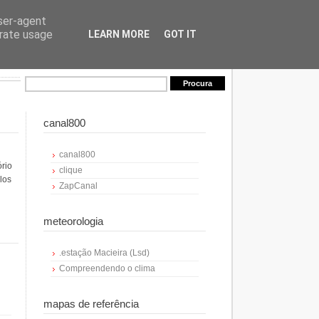
user-agent
erate usage
LEARN MORE
GOT IT
canal800
canal800
ório
clique
los
ZapCanal
meteorologia
.estação Macieira (Lsd)
Compreendendo o clima
mapas de referência