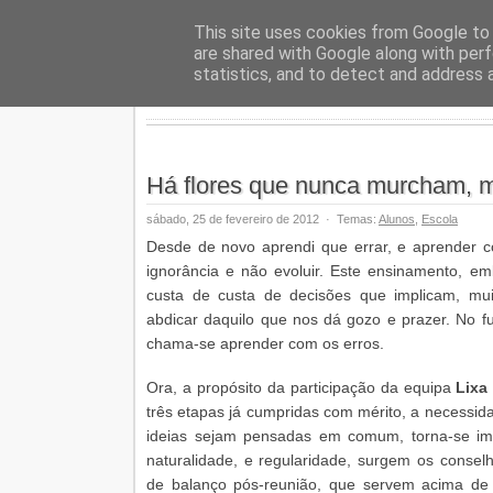
Geopalav
This site uses cookies from Google to d
are shared with Google along with perf
statistics, and to detect and address 
Há flores que nunca murcham, m
sábado, 25 de fevereiro de 2012
·
Temas:
Alunos
,
Escola
Desde de novo aprendi que errar, e aprender c
ignorância e não evoluir. Este ensinamento, emb
custa de custa de decisões que implicam, mu
abdicar daquilo que nos dá gozo e prazer. No 
chama-se aprender com os erros.
Ora, a propósito da participação da equipa
Lixa
três etapas já cumpridas com mérito, a necessid
ideias sejam pensadas em comum, torna-se im
naturalidade, e regularidade, surgem os conselh
de balanço pós-reunião, que servem acima de 