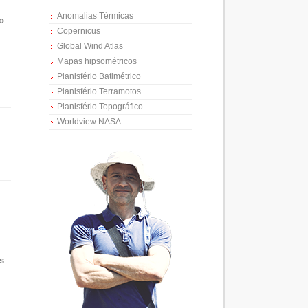
Anomalias Térmicas
o
Copernicus
Global Wind Atlas
Mapas hipsométricos
Planisfério Batimétrico
Planisfério Terramotos
Planisfério Topográfico
Worldview NASA
s