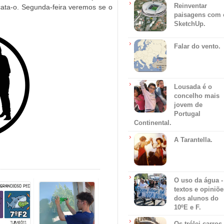
Reinventar
cata-o. Segunda-feira veremos se o
paisagens com 
SketchUp.
Falar do vento.
Lousada é o
concelho mais
jovem de
Portugal
Continental.
A Tarantella.
O uso da água -
textos e opiniõe
dos alunos do
10ºE e F.
Os trólei carros