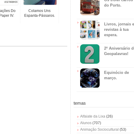
do Porto.
icações Do
Colamos Uns
Paper IV.
Espanta-Pássaros.
Livros, jornais 
revistas à tua
espera.
2º Aniversário 
Geopalavras!
Equinócio de
março.
temas
Alfaiate da Lixa
(26)
Alunos
(707)
Animação Sociocultural
(53)