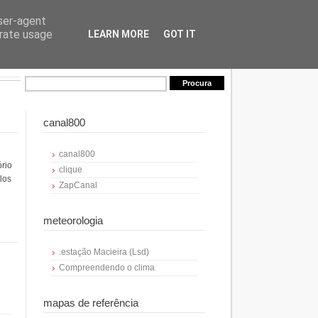
user-agent
erate usage
LEARN MORE
GOT IT
canal800
canal800
ório
clique
los
ZapCanal
meteorologia
.estação Macieira (Lsd)
Compreendendo o clima
mapas de referência