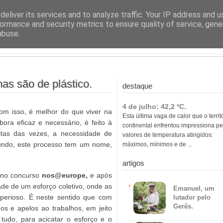
ras
eliver its services and to analyze traffic. Your IP address and 
ormance and security metrics to ensure quality of service, gen
abuse.
as são de plástico.
destaque
4 de julho: 42,2 ºC.
om isso, é melhor do que viver na
Esta última vaga de calor que o territ
ora eficaz e necessário, é feito à
continental enfrentou impressiona pe
itas das vezes, a necessidade de
valores de temperatura atingidos:
fundo, este processo tem um nome,
máximos, mínimos e de ...
artigos
no concurso
nos@europe
,
e
após
ade de um esforço coletivo, onde as
Emanuel, um
perioso. É neste sentido que com
lutador pelo
Gerês.
os e apelos ao trabalhos, em jeito
tudo, para acicatar o esforço e o