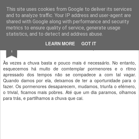
Geopalavras
This site uses cookies from Google to deliver its services
and to analyze traffic. Your IP address and user-agent are
canal800
clique
ZapCanal
shared with Google along with performance and security
metrics to ensure quality of service, generate usage
statistics, and to detect and address abuse.
DEC
LEARN MORE
GOT IT
Partilhar a chuva que cai.
1
Às vezes a chuva basta e pouco mais é necessário. No entanto,
esquecemos há muito de comtemplar pormenores e o ritmo
apressado dos tempos não se compadece a com tal vagar.
Quando damos por ela, deixamos de ter a oportunidade para o
fazer. Os pormenores desaparecem, mudamos, triunfa o efémero,
o trivial, ficamos mais pobres. Até que um dia paramos, olhamos
para trás, e partilhamos a chuva que cai.