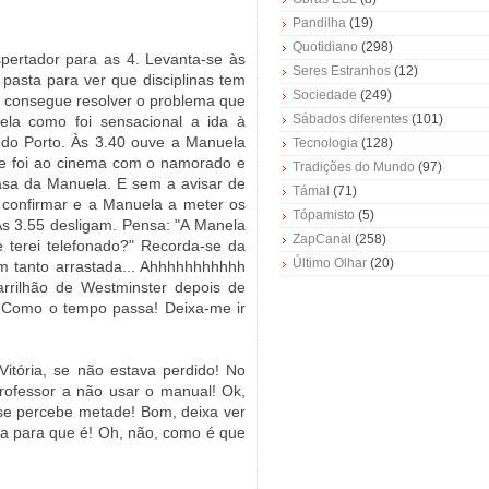
Pandilha
(19)
Quotidiano
(298)
pertador para as 4. Levanta-se às
Seres Estranhos
(12)
pasta para ver que disciplinas tem
Sociedade
(249)
 consegue resolver o problema que
Sábados diferentes
(101)
la como foi sensacional a ida à
 do Porto. Às 3.40 ouve a Manuela
Tecnologia
(128)
ue foi ao cinema com o namorado e
Tradições do Mundo
(97)
asa da Manuela. E sem a avisar de
Támal
(71)
 confirmar e a Manuela a meter os
Tópamisto
(5)
Às 3.55 desligam. Pensa: "A Manela
ZapCanal
(258)
 terei telefonado?" Recorda-se da
Último Olhar
(20)
m tanto arrastada... Ahhhhhhhhhhh
arrilhão de Westminster depois de
! Como o tempo passa! Deixa-me ir
Vitória, se não estava perdido! No
rofessor a não usar o manual! Ok,
o se percebe metade! Bom, deixa ver
ia para que é! Oh, não, como é que