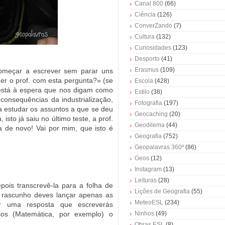
Canal 800
(66)
Ciência
(126)
ConverZando
(7)
Cultura
(132)
Curiosidades
(123)
Desporto
(41)
Erasmus
(109)
omeçar a escrever sem parar uns
er o prof. com esta pergunta?» (se
Escola
(428)
 está à espera que nos digam como
Estilo
(38)
consequências da industrialização,
Fotografia
(197)
 a estudar os assuntos a que se deu
Geocaching
(20)
isto já saiu no último teste, a prof.
Geodilema
(44)
 de novo! Vai por mim, que isto é
Geografia
(752)
Geopalavras 360º
(86)
Geos
(12)
Instagram
(13)
Leituras
(28)
ois transcrevê-la para a folha de
Lições de Geografia
(55)
o rascunho deves lançar apenas as
MeteoESL
(234)
zar uma resposta que escreverás
sos (Matemática, por exemplo) o
Ninhos
(49)
Obras ESL
(8)