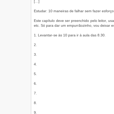
[…]
Estudar: 10 maneiras de falhar sem fazer esforço
Este capítulo deve ser preenchido pelo leitor, usa
etc. Só para dar um empurrãozinho, vou deixar es
1. Levantar-se às 10 para ir à aula das 8.30.
2.
3.
4.
5.
6.
7.
8.
9.