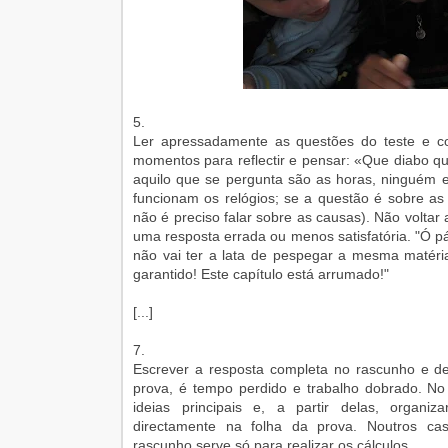
5.
Ler apressadamente as questões do teste e c
momentos para reflectir e pensar: «Que diabo qu
aquilo que se pergunta são as horas, ninguém
funcionam os relógios; se a questão é sobre as 
não é preciso falar sobre as causas). Não voltar
uma resposta errada ou menos satisfatória. "Ó pá, 
não vai ter a lata de pespegar a mesma matéria
garantido! Este capítulo está arrumado!"
[...]
7.
Escrever a resposta completa no rascunho e dep
prova, é tempo perdido e trabalho dobrado. N
ideias principais e, a partir delas, organi
directamente na folha da prova. Noutros ca
rascunho serve só para realizar os cálculos.