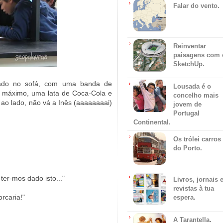
Falar do vento.
Reinventar
paisagens com 
SketchUp.
itado no sofá, com uma banda de
Lousada é o
no máximo, uma lata de Coca-Cola e
concelho mais
ao lado, não vá a Inês (aaaaaaaai)
jovem de
Portugal
Continental.
Os trólei carros
do Porto.
er-mos dado isto..."
Livros, jornais 
revistas à tua
rcaria!"
espera.
A Tarantella.