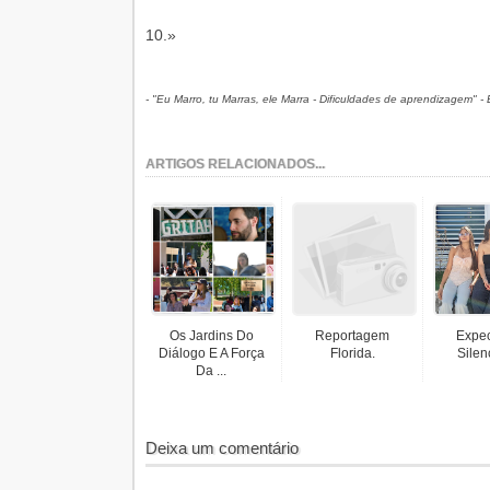
10.»
- "Eu Marro, tu Marras, ele Marra - Dificuldades de aprendizagem" -
ARTIGOS RELACIONADOS...
Os Jardins Do
Reportagem
Expec
Diálogo E A Força
Florida.
Silen
Da ...
Deixa um comentário