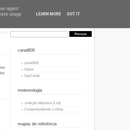
user-agent
erate usage
LEARN MORE
GOT IT
canal800
canal800
ório
clique
los
ZapCanal
meteorologia
.estação Macieira (Lsd)
Compreendendo o clima
mapas de referência