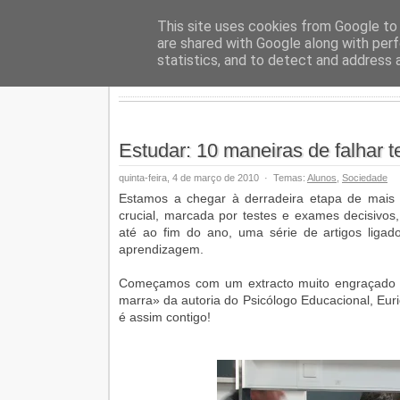
Geopalav
This site uses cookies from Google to d
are shared with Google along with perf
statistics, and to detect and address 
Estudar: 10 maneiras de falhar t
quinta-feira, 4 de março de 2010
·
Temas:
Alunos
,
Sociedade
Estamos a chegar à derradeira etapa de mais u
crucial, marcada por testes e exames decisivos,
até ao fim do ano, uma série de artigos liga
aprendizagem.
Começamos com um extracto muito engraçado do
marra» da autoria do Psicólogo Educacional, Euri
é assim contigo!