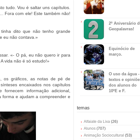
o tudo. Vou é saltar uns capítulos.
r... Fora com ele! Este também não!
2º Aniversário 
Geopalavras!
tinha dito que não tenho grande
e eu não contava.»
Equinócio de
março.
ssar. «- O pá, eu não quero ir para
A vida não é só estudo!»
O uso da água -
 os gráficos, as notas de pé de
textos e opiniõe
sínteses encaixados nos capítulos
dos alunos do
 fornecem informação adicional,
10ºE e F.
tra forma e ajudam a compreender e
temas
Alfaiate da Lixa
(26)
Alunos
(707)
Animação Sociocultural
(53)