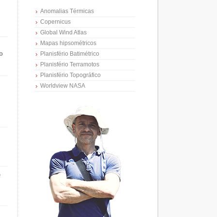
Anomalias Térmicas
Copernicus
Global Wind Atlas
Mapas hipsométricos
o
Planisfério Batimétrico
Planisfério Terramotos
Planisfério Topográfico
Worldview NASA
e