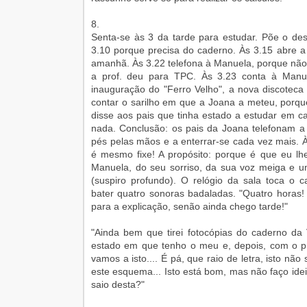
8.
Senta-se às 3 da tarde para estudar. Põe o des
3.10 porque precisa do caderno. Às 3.15 abre a 
amanhã. Às 3.22 telefona à Manuela, porque não
a prof. deu para TPC. Às 3.23 conta à Manue
inauguração do "Ferro Velho", a nova discoteca
contar o sarilho em que a Joana a meteu, porq
disse aos pais que tinha estado a estudar em c
nada. Conclusão: os pais da Joana telefonam a
pés pelas mãos e a enterrar-se cada vez mais. 
é mesmo fixe! A propósito: porque é que eu lhe
Manuela, do seu sorriso, da sua voz meiga e u
(suspiro profundo). O relógio da sala toca o c
bater quatro sonoras badaladas. "Quatro horas
para a explicação, senão ainda chego tarde!"
"Ainda bem que tirei fotocópias do caderno da 
estado em que tenho o meu e, depois, com o p
vamos a isto.... É pá, que raio de letra, isto nã
este esquema... Isto está bom, mas não faço ide
saio desta?"