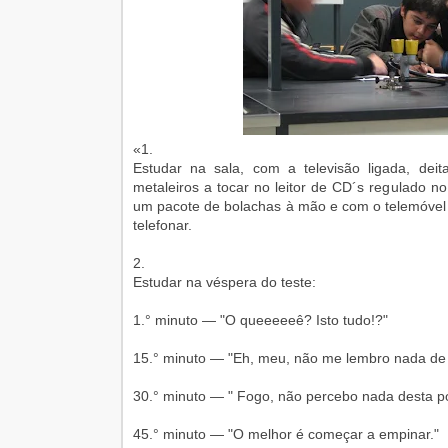
«1.
Estudar na sala, com a televisão ligada, de
metaleiros a tocar no leitor de CD´s regulado 
um pacote de bolachas à mão e com o telemóvel 
telefonar.
2.
Estudar na véspera do teste:
1.° minuto — "O queeeeeê? Isto tudo!?"
15.° minuto — "Eh, meu, não me lembro nada de t
30.° minuto — " Fogo, não percebo nada desta po
45.° minuto — "O melhor é começar a empinar."