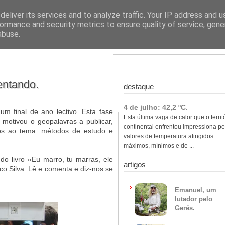
ras
eliver its services and to analyze traffic. Your IP address and 
ormance and security metrics to ensure quality of service, gen
abuse.
entando.
destaque
4 de julho: 42,2 ºC.
m final de ano lectivo. Esta fase
Esta última vaga de calor que o territ
 motivou o geopalavras a publicar,
continental enfrentou impressiona pe
dos ao tema: métodos de estudo e
valores de temperatura atingidos:
máximos, mínimos e de ...
 livro «Eu marro, tu marras, ele
artigos
co Silva. Lê e comenta e diz-nos se
Emanuel, um
lutador pelo
Gerês.