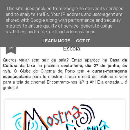
Geopalavras
This site uses cookies from Google to deliver its services
and to analyze traffic. Your IP address and user-agent are
canal800
clique
ZapCanal
shared with Google along with performance and security
metrics to ensure quality of service, generate usage
statistics, and to detect and address abuse.
Quatro curtas pelo Clube de Cinema da
JUN
LEARN MORE
GOT IT
24
Escola.
Queres viajar sem sair da sala? Então aparece na
Casa da
Cultura da Lixa
na próxima
sexta-feira, dia 27 de junho, às
19h.
O Clube de Cinema do Porto tem
4 curtas-metragens
espetaculares
para te mostrar! Larga o ecrã do telefone e vem
para a tela de cinema! Encontramo-nos lá? :) Ah! E a entrada… é
gratuita!