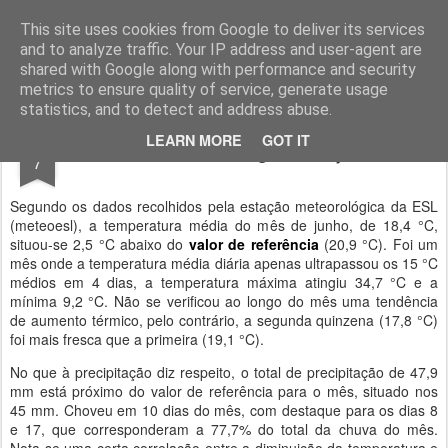
Geopalavras
This site uses cookies from Google to deliver its services
and to analyze traffic. Your IP address and user-agent are
canal800
clique
ZapCanal
shared with Google along with performance and security
metrics to ensure quality of service, generate usage
statistics, and to detect and address abuse.
JUL
LEARN MORE
GOT IT
Valores climatológicos de junho.
7
Segundo os dados recolhidos pela estação meteorológica da ESL
(meteoesl), a temperatura média do mês de junho, de 18,4 °C,
situou-se 2,5 °C abaixo do
valor de referência
(20,9 °C). Foi um
mês onde a temperatura média diária apenas ultrapassou os 15 °C
médios em 4 dias, a temperatura máxima atingiu 34,7 °C e a
mínima 9,2 °C. Não se verificou ao longo do mês uma tendência
de aumento térmico, pelo contrário, a segunda quinzena (17,8 °C)
foi mais fresca que a primeira (19,1 °C).
No que à precipitação diz respeito, o total de precipitação de 47,9
mm está próximo do valor de referência para o mês, situado nos
45 mm. Choveu em 10 dias do mês, com destaque para os dias 8
e 17, que corresponderam a 77,7% do total da chuva do mês.