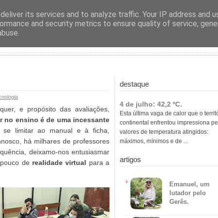
ras
eliver its services and to analyze traffic. Your IP address and 
ormance and security metrics to ensure quality of service, gen
abuse.
destaque
cnologia
4 de julho: 42,2 ºC.
uer, e propósito das avaliações,
Esta última vaga de calor que o territ
r no ensino é de uma incessante
continental enfrentou impressiona pe
 se limitar ao manual e à ficha,
valores de temperatura atingidos:
nosco, há milhares de professores
máximos, mínimos e de ...
quência, deixamo-nos entusiasmar
artigos
m pouco de
realidade virtual
para a
Emanuel, um
lutador pelo
Gerês.