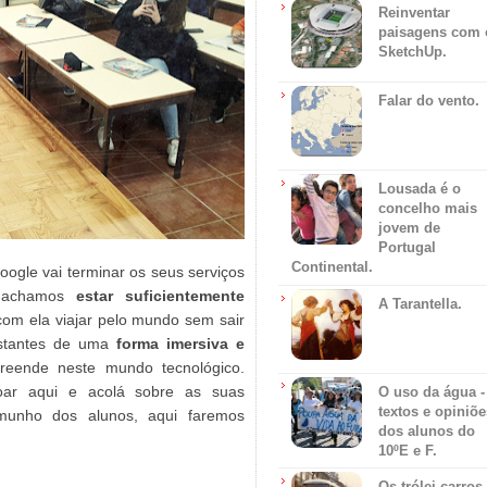
Reinventar
paisagens com 
SketchUp.
Falar do vento.
Lousada é o
concelho mais
jovem de
Portugal
Continental.
ogle vai terminar os seus serviços
a achamos
estar suficientemente
A Tarantella.
com ela viajar pelo mundo sem sair
istantes de uma
forma imersiva e
reende neste mundo tecnológico.
oar aqui e acolá sobre as suas
O uso da água -
textos e opiniõe
emunho dos alunos, aqui faremos
dos alunos do
10ºE e F.
Os trólei carros