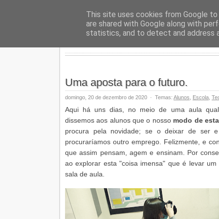
Geopalav
This site uses cookies from Google to d
are shared with Google along with perf
statistics, and to detect and address 
Uma aposta para o futuro.
domingo, 20 de dezembro de 2020
·
Temas:
Alunos
,
Escola
,
Te
Aqui há uns dias, no meio de uma aula qualq
dissemos aos alunos que o nosso
modo de esta
procura pela novidade; se o deixar de ser e
procuraríamos outro emprego. Felizmente, e con
que assim pensam, agem e ensinam. Por conse
ao explorar esta "coisa imensa" que é levar u
sala de aula.