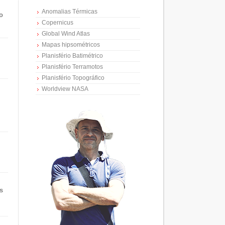
Anomalias Térmicas
o
Copernicus
Global Wind Atlas
Mapas hipsométricos
Planisfério Batimétrico
Planisfério Terramotos
Planisfério Topográfico
Worldview NASA
s