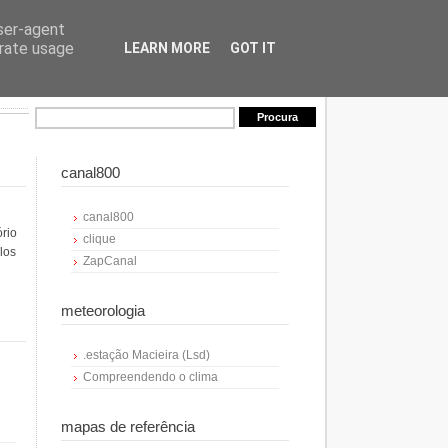
user-agent
erate usage
LEARN MORE
GOT IT
canal800
canal800
ório
clique
los
ZapCanal
meteorologia
.estação Macieira (Lsd)
Compreendendo o clima
mapas de referência