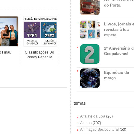
do Porto.
Livros, jornais 
revistas à tua
espera.
2º Aniversário 
o Final.
Classificações Do
Geopalavras!
Peddy Paper IV.
Equinócio de
março.
temas
Alfaiate da Lixa
(26)
Alunos
(707)
Animação Sociocultural
(53)