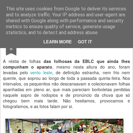
Geopalavras
This site uses cookies from Google to deliver its services
and to analyze traffic. Your IP address and user-agent are
canal800
clique
ZapCanal
shared with Google along with performance and security
metrics to ensure quality of service, generate usage
statistics, and to detect and address abuse.
NOV
LEARN MORE
GOT IT
Folhas tocadas pelo vento.
8
A réstia de folhas
das folhosas da EBLC que ainda lhes
compunham o aparato
, mesmo nesta altura do ano, foram
levadas pelo
vento leste
, de definição estranha, nem frio nem
quente, que soprou ao longo de toda a passada quinta-feira. Nos
intervalos, os pequenitos não descansavam e colecionavam folhas
apanhadas em pleno ar, que mais pareciam borboletas perdidas
naquele sopro de rodopios e de pronúncio da chuva que só
chegou bem mais tarde. Não hesitamos, provocamos e
fotografamos, e as fotos falam por si.