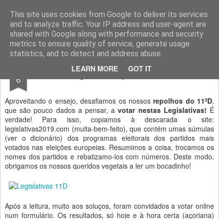
Geopalavras
This site uses cookies from Google to deliver its services
and to analyze traffic. Your IP address and user-agent are
canal800
clique
ZapCanal
shared with Google along with performance and security
metrics to ensure quality of service, generate usage
statistics, and to detect and address abuse.
OCT
LEARN MORE
GOT IT
Legislativas particulares.
6
Aproveitando o ensejo, desafiamos os nossos
repolhos do 11ºD
,
que são pouco dados a pensar, a
votar nestas Legislativas!
É
verdade! Para isso, copiamos à descarada o site:
legislativas2019.com (muita-bem-feito), que contém umas súmulas
(ver o dicionário) dos programas eleitorais dos partidos mais
votados nas eleições europeias. Resumimos a coisa, trocamos os
nomes dos partidos e rebatizamo-los com números. Deste modo,
obrigamos os nossos queridos vegetais a ler um bocadinho!
Após a leitura, muito aos soluços, foram convidados a votar online
num formulário. Os resultados, só hoje e à hora certa (açoriana)