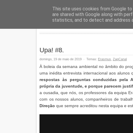
Geopalav
This site uses cookies from Google to d
are shared with Google along with perf
statistics, and to detect and address 
Upa! #8.
domingo, 19 de maio de 2019
·
Temas:
Erasmus
,
ZapCanal
À boleia da semana ambiental no âmbito do pr
uma inédita entrevista internacional aos alunos 
respostas às perguntas conduzidas pela A
própria da juventude, e porque parecem justif
a ousadia, que nós, os professores da equipa 
com os nossos alunos, companheiros de trabalho
Direção
que sempre acreditou nesta equipa e est