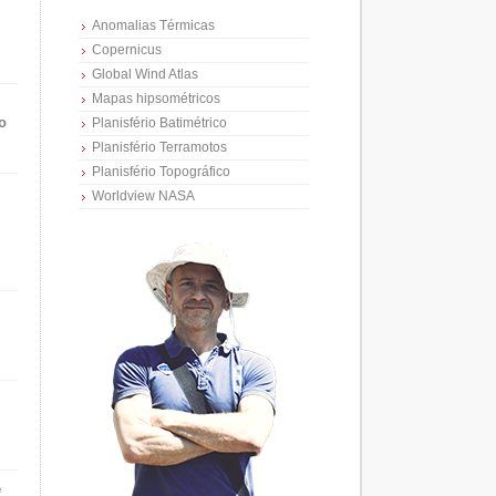
Anomalias Térmicas
Copernicus
Global Wind Atlas
Mapas hipsométricos
o
Planisfério Batimétrico
Planisfério Terramotos
Planisfério Topográfico
Worldview NASA
e