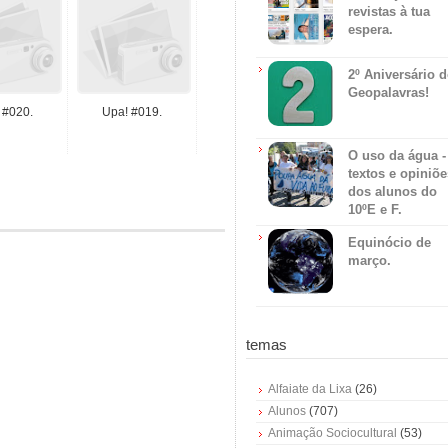
revistas à tua
espera.
2º Aniversário 
Geopalavras!
 #020.
Upa! #019.
O uso da água -
textos e opiniõe
dos alunos do
10ºE e F.
Equinócio de
março.
temas
Alfaiate da Lixa
(26)
Alunos
(707)
Animação Sociocultural
(53)