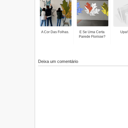
A Cor Das Folhas.
E Se Uma Certa
Upa!
Parede Florisse?
Deixa um comentário