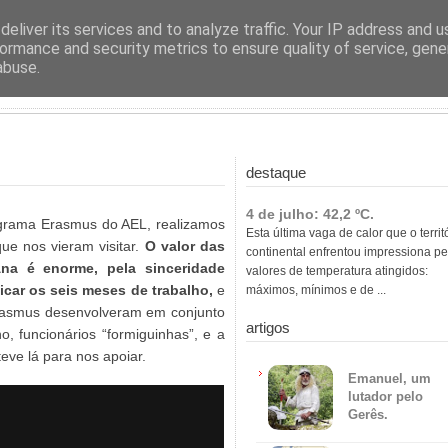
ras
eliver its services and to analyze traffic. Your IP address and 
ormance and security metrics to ensure quality of service, gen
abuse.
destaque
4 de julho: 42,2 ºC.
ograma Erasmus do AEL, realizamos
Esta última vaga de calor que o territ
que nos vieram visitar.
O valor das
continental enfrentou impressiona pe
na é enorme, pela sinceridade
valores de temperatura atingidos:
icar os seis meses de trabalho,
e
máximos, mínimos e de ...
Erasmus desenvolveram em conjunto
artigos
, funcionários “formiguinhas”, e a
eve lá para nos apoiar.
Emanuel, um
lutador pelo
Gerês.