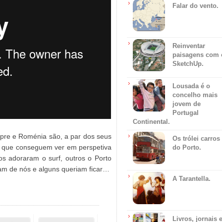
Falar do vento.
Reinventar
paisagens com 
SketchUp.
Lousada é o
concelho mais
jovem de
Portugal
Continental.
hipre e Roménia são, a par dos seus
Os trólei carros
es que conseguem ver em perspetiva
do Porto.
os adoraram o surf, outros o Porto
am de nós e alguns queriam ficar…
A Tarantella.
Livros, jornais 