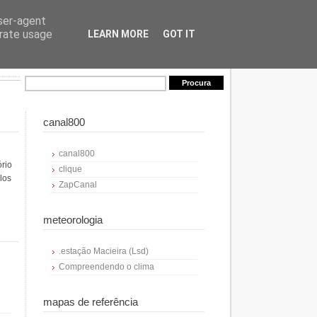
user-agent
erate usage
LEARN MORE
GOT IT
canal800
canal800
ório
clique
los
ZapCanal
meteorologia
.estação Macieira (Lsd)
Compreendendo o clima
mapas de referência