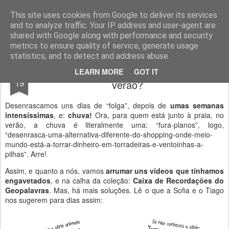
Geopalavras
This site uses cookies from Google to deliver its services
and to analyze traffic. Your IP address and user-agent are
canal800
clique
ZapCanal
shared with Google along with performance and security
metrics to ensure quality of service, generate usage
statistics, and to detect and address abuse.
O que fazer num dia de chuva em pleno
JUL
LEARN MORE
GOT IT
19
verão?
Desenrascamos uns dias de “folga”, depois de
umas semanas
intensíssimas
, e:
chuva!
Ora, para quem está junto à praia, no
verão, a chuva é literalmente uma: “fura-planos”, logo,
“desenrasca-uma-alternativa-diferente-do-shopping-onde-meio-
mundo-está-a-torrar-dinheiro-em-torradeiras-e-ventoinhas-a-
pilhas”. Arre!
Assim, e quanto a nós, vamos
arrumar uns vídeos que tínhamos
engavetados
, e na calha da coleção:
Caixa de Recordações do
Geopalavras
. Mas, há mais soluções. Lê o que a Sofia e o Tiago
nos sugerem para dias assim: