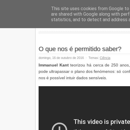
Geopalav
This site uses cookies from Google to d
are shared with Google along with perf
statistics, and to detect and address 
O que nos é permitido saber?
domingo, 16 de outubro de 2016
·
Temas:
Ciência
Immanuel Kant
teorizou há cerca de 250 anos
pode ultrapassar o plano dos fenómenos: só con
nos é possível intuir dados sensíveis.