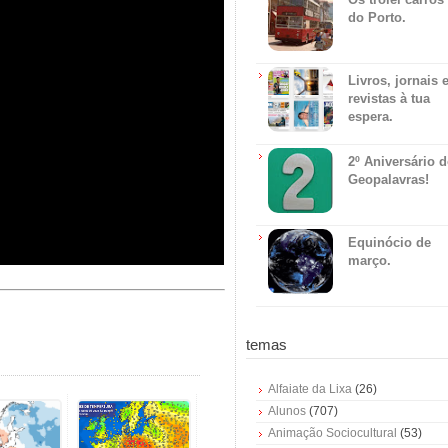
do Porto.
Livros, jornais 
revistas à tua
espera.
2º Aniversário 
Geopalavras!
Equinócio de
março.
temas
Alfaiate da Lixa
(26)
Alunos
(707)
Animação Sociocultural
(53)