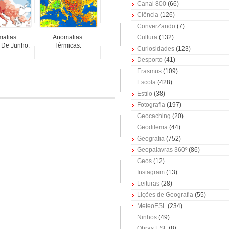
Canal 800
(66)
Ciência
(126)
ConverZando
(7)
alias
Anomalias
Cultura
(132)
 De Junho.
Térmicas.
Curiosidades
(123)
Desporto
(41)
Erasmus
(109)
Escola
(428)
Estilo
(38)
Fotografia
(197)
Geocaching
(20)
Geodilema
(44)
Geografia
(752)
Geopalavras 360º
(86)
Geos
(12)
Instagram
(13)
Leituras
(28)
Lições de Geografia
(55)
MeteoESL
(234)
Ninhos
(49)
Obras ESL
(8)