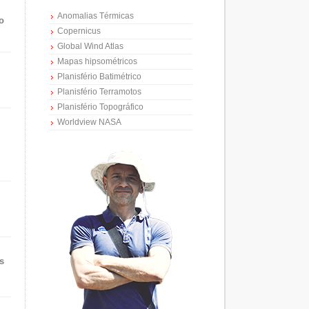
Anomalias Térmicas
o
Copernicus
Global Wind Atlas
Mapas hipsométricos
Planisfério Batimétrico
Planisfério Terramotos
Planisfério Topográfico
Worldview NASA
s