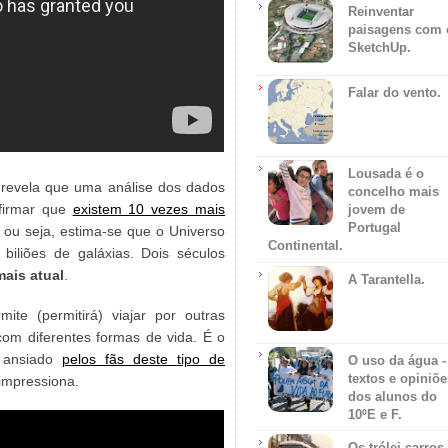
Reinventar
paisagens com 
SketchUp.
Falar do vento.
Lousada é o
 revela que uma análise dos dados
concelho mais
afirmar que
existem 10 vezes mais
jovem de
Portugal
 ou seja, estima-se que o Universo
Continental.
biliões de galáxias. Dois séculos
mais atual
.
A Tarantella.
ite (permitirá) viajar por outras
 com diferentes formas de vida. É o
 ansiado
pelos fãs deste tipo de
O uso da água -
textos e opiniõe
impressiona.
dos alunos do
10ºE e F.
Os trólei carros