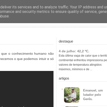
ras
eliver its services and to analyze traffic. Your IP address and 
ormance and security metrics to ensure quality of service, gen
abuse.
destaque
4 de julho: 42,2 ºC.
, que o conhecimento humano não
Esta última vaga de calor que o territ
hecemos o que podemos intuir e só
continental enfrentou impressiona pe
valores de temperatura atingidos:
máximos, mínimos e de ...
artigos
Emanuel, um
lutador pelo
Gerês.