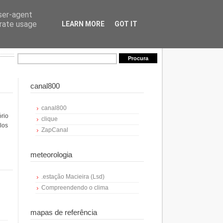
user-agent
erate usage
LEARN MORE
GOT IT
canal800
canal800
ório
clique
los
ZapCanal
meteorologia
.estação Macieira (Lsd)
Compreendendo o clima
mapas de referência