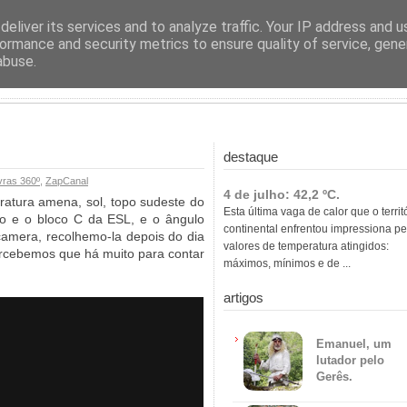
ras
eliver its services and to analyze traffic. Your IP address and 
ormance and security metrics to ensure quality of service, gen
abuse.
destaque
ras 360º
,
ZapCanal
4 de julho: 42,2 ºC.
atura amena, sol, topo sudeste do
Esta última vaga de calor que o territ
ão e o bloco C da ESL, e o ângulo
continental enfrentou impressiona pe
amera, recolhemo-la depois do dia
valores de temperatura atingidos:
ercebemos que há muito para contar
máximos, mínimos e de ...
artigos
Emanuel, um
lutador pelo
Gerês.