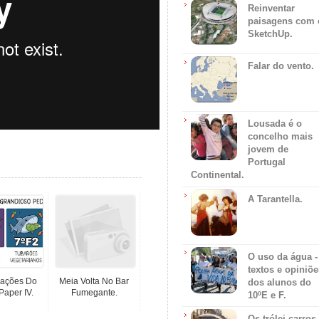
Reinventar
paisagens com 
SketchUp.
Falar do vento.
Lousada é o
concelho mais
jovem de
Portugal
Continental.
A Tarantella.
O uso da água -
textos e opiniõe
icações Do
Meia Volta No Bar
dos alunos do
Paper IV.
Fumegante.
10ºE e F.
Os trólei carros