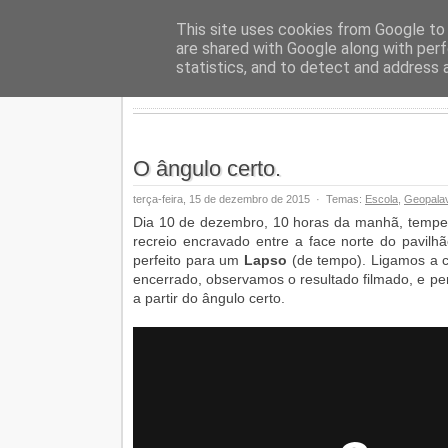
Geopalav
This site uses cookies from Google to d
are shared with Google along with perf
statistics, and to detect and address 
O ângulo certo.
terça-feira, 15 de dezembro de 2015
·
Temas:
Escola
,
Geopalav
Dia 10 de dezembro, 10 horas da manhã, temper
recreio encravado entre a face norte do pavilh
perfeito para um
Lapso
(de tempo). Ligamos a c
encerrado, observamos o resultado filmado, e p
a partir do ângulo certo.