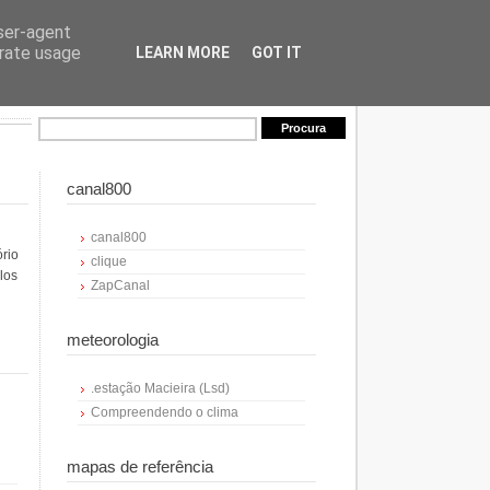
user-agent
erate usage
LEARN MORE
GOT IT
canal800
canal800
ório
clique
los
ZapCanal
meteorologia
.estação Macieira (Lsd)
Compreendendo o clima
mapas de referência