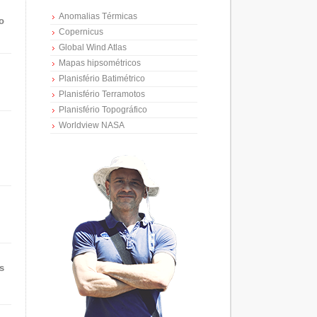
Anomalias Térmicas
o
Copernicus
Global Wind Atlas
Mapas hipsométricos
Planisfério Batimétrico
Planisfério Terramotos
Planisfério Topográfico
Worldview NASA
s