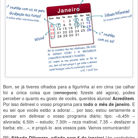
Bom, se já tiveres olhados para a figurinha aí em cima (se calhar
foi a única coisa que (
consegues
) fizeste até agora), podes
perceber o quanto eu gosto de vocês, queridos alunos!
Acreditem
.
Por isso delineei o vosso programa para
todo o mês de janeiro
. E
eu sei que vocês estão a adorar… por isso, estou seriamente a
pensar em delinear o vosso programa diário; tipo: «6.45h –
alvorada; 6.50h – estudo; 7.30h – reza matinal; 7.35 – desfazer a
barba; etc…», e propô-lo aos vossos pais. Vamos comunicando!
PS:
Sábado Diferente, adiado para 5 de janeiro!
Um verdadeiro