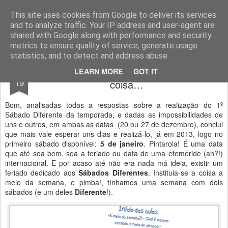
Geopalavras
This site uses cookies from Google to deliver its services
and to analyze traffic. Your IP address and user-agent are
canal800
clique
ZapCanal
shared with Google along with performance and security
metrics to ensure quality of service, generate usage
statistics, and to detect and address abuse.
O Sábado Diferente e mais qualquer
DEC
LEARN MORE
GOT IT
19
coisa…
Bom, analisadas todas a respostas sobre a realização do 1º
Sábado Diferente da temporada, e dadas as impossibilidades de
uns e outros, em ambas as datas (20 ou 27 de dezembro), conclui
que mais vale esperar uns dias e realizá-lo, já em 2013, logo no
primeiro sábado disponível:
5 de janeiro
. Pintarola! É uma data
que até soa bem, soa a feriado ou data de uma efeméride (ah?!)
internacional. E por acaso até não era nada má ideia, existir um
feriado dedicado aos
Sábados Diferentes
. Instituia-se a coisa a
meio da semana, e pimba!, tínhamos uma semana com dois
sábados (e um deles
Diferente
!).