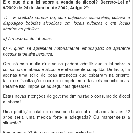
E o que diz a lei sobre a venda de álcool? Decreto-Lei nº
9/2002 de 24 de Janeiro de 2002, Artigo 2º:
«1 - É proibido vender ou, com objectivos comerciais, colocar à
disposição bebidas alcoólicas em locais públicos e em locais
abertos ao público:
a) A menores de 16 anos;
b) A quem se apresente notoriamente embriagado ou aparente
possuir anomalia psíquica.»
Ora, só com muito cinismo se poderá admitir que a lei sobre o
consumo de tabaco e álcool é efetivamente cumprida. De facto, há
apenas uma série de boas intenções que esbarram na gritante
falta de fiscalização sobre o cumprimento das leis mencionadas.
Perante isto, impõe-se as seguintes questões:
Estas novas intenções do governo diminuirão o consumo de álcool
e tabaco?
Uma proibição total do consumo de álcool e tabaco até aos 22
anos seria uma medida forte e adequada? Ou manter-se-ia a
situação?
Fumar porquê? Porque nos sentimos excluídos?