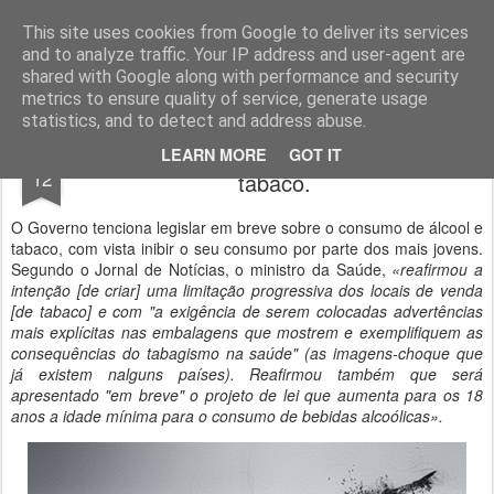
Geopalavras
This site uses cookies from Google to deliver its services
and to analyze traffic. Your IP address and user-agent are
canal800
clique
ZapCanal
shared with Google along with performance and security
metrics to ensure quality of service, generate usage
statistics, and to detect and address abuse.
Restrições no consumo de álcool e
APR
LEARN MORE
GOT IT
12
tabaco.
O Governo tenciona legislar em breve sobre o consumo de álcool e
tabaco, com vista inibir o seu consumo por parte dos mais jovens.
Segundo o Jornal de Notícias, o ministro da Saúde,
«reafirmou a
intenção [de criar] uma limitação progressiva dos locais de venda
[de tabaco] e com "a exigência de serem colocadas advertências
mais explícitas nas embalagens que mostrem e exemplifiquem as
consequências do tabagismo na saúde" (as imagens-choque que
já existem nalguns países). Reafirmou também que será
apresentado "em breve" o projeto de lei que aumenta para os 18
anos a idade mínima para o consumo de bebidas alcoólicas».