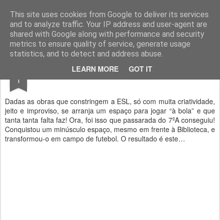
Geopalavras
This site uses cookies from Google to deliver its services
and to analyze traffic. Your IP address and user-agent are
canal800
clique
ZapCanal
shared with Google along with performance and security
metrics to ensure quality of service, generate usage
statistics, and to detect and address abuse.
JAN
LEARN MORE
GOT IT
Pardais!
1
Dadas as obras que constringem a ESL, só com muita criatividade,
jeito e improviso, se arranja um espaço para jogar “à bola” e que
tanta tanta falta faz! Ora, foi isso que passarada do 7ºA conseguiu!
Conquistou um minúsculo espaço, mesmo em frente à Biblioteca, e
transformou-o em campo de futebol. O resultado é este…