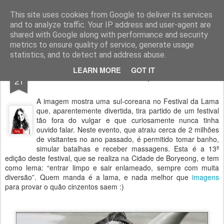
Geopalavras
This site uses cookies from Google to deliver its services
and to analyze traffic. Your IP address and user-agent are
canal800
clique
ZapCanal
shared with Google along with performance and security
metrics to ensure quality of service, generate usage
statistics, and to detect and address abuse.
JUL
LEARN MORE
GOT IT
Faz tão bem à pele!
21
A imagem mostra uma sul-coreana no Festival da Lama
que, aparentemente divertida, tira partido de um festival
tão fora do vulgar e que curiosamente nunca tinha
ouvido falar. Neste evento, que atraiu cerca de 2 milhões
de visitantes no ano passado, é permitido tomar banho,
simular batalhas e receber massagens. Esta é a 13ª
edição deste festival, que se realiza na Cidade de Boryeong, e tem
como lema: “entrar limpo e sair enlameado, sempre com muita
diversão”. Quem manda é a lama, e nada melhor que
imagens
para provar o quão cinzentos saem :)