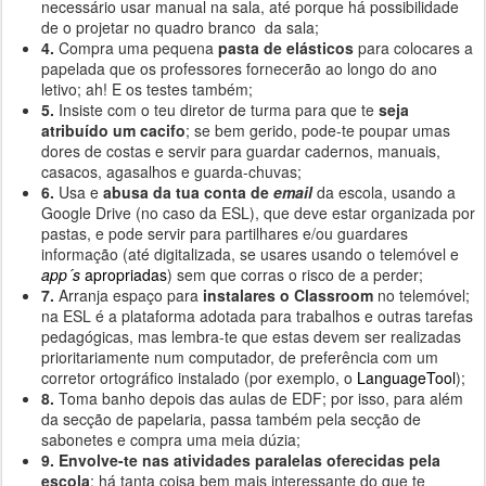
necessário usar manual na sala, até porque há possibilidade
de o projetar no quadro branco da sala;
4.
Compra uma pequena
pasta de elásticos
para colocares a
papelada que os professores fornecerão ao longo do ano
letivo; ah! E os testes também;
5.
Insiste com o teu diretor de turma para que te
seja
atribuído um cacifo
; se bem gerido, pode-te poupar umas
dores de costas e servir para guardar cadernos, manuais,
casacos, agasalhos e guarda-chuvas;
6.
Usa e
abusa da tua conta de
email
da escola, usando a
Google Drive (no caso da ESL), que deve estar organizada por
pastas, e pode servir para partilhares e/ou guardares
informação (até digitalizada, se usares usando o telemóvel e
app´s
apropriadas
) sem que corras o risco de a perder;
7.
Arranja espaço para
instalares o Classroom
no telemóvel;
na ESL é a plataforma adotada para trabalhos e outras tarefas
pedagógicas, mas lembra-te que estas devem ser realizadas
prioritariamente num computador, de preferência com um
corretor ortográfico instalado (por exemplo, o
LanguageTool
);
8.
Toma banho depois das aulas de EDF; por isso, para além
da secção de papelaria, passa também pela secção de
sabonetes e compra uma meia dúzia;
9.
Envolve-te nas atividades paralelas oferecidas pela
escola
; há tanta coisa bem mais interessante do que te