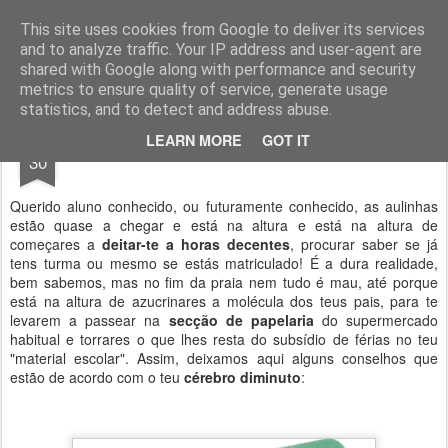
Geopalavras
This site uses cookies from Google to deliver its services
and to analyze traffic. Your IP address and user-agent are
canal800
clique
ZapCanal
shared with Google along with performance and security
metrics to ensure quality of service, generate usage
statistics, and to detect and address abuse.
AUG
LEARN MORE
GOT IT
No mínimo, safa-te!
30
Querido aluno conhecido, ou futuramente conhecido, as aulinhas
estão quase a chegar e está na altura e está na altura de
começares a
deitar-te a horas decentes
, procurar saber se já
tens turma ou mesmo se estás matriculado! É a dura realidade,
bem sabemos, mas no fim da praia nem tudo é mau, até porque
está na altura de azucrinares a molécula dos teus pais, para te
levarem a passear na
secção de papelaria
do supermercado
habitual e torrares o que lhes resta do subsídio de férias no teu
"material escolar". Assim, deixamos aqui alguns conselhos que
estão de acordo com o teu
cérebro diminuto
: