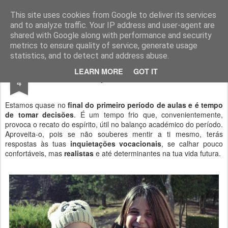
Geopalavras
This site uses cookies from Google to deliver its services
and to analyze traffic. Your IP address and user-agent are
canal800
clique
ZapCanal
shared with Google along with performance and security
metrics to ensure quality of service, generate usage
statistics, and to detect and address abuse.
DEC
LEARN MORE
GOT IT
Tempos de decisão.
4
Estamos quase no
final do primeiro período de aulas e é tempo
de tomar decisões
. É um tempo frio que, convenientemente,
provoca o recato do espírito, útil no balanço académico do período.
Aproveita-o, pois se não souberes mentir a ti mesmo, terás
respostas às tuas
inquietações vocacionais
, se calhar pouco
confortáveis, mas
realistas
e até determinantes na tua vida futura.