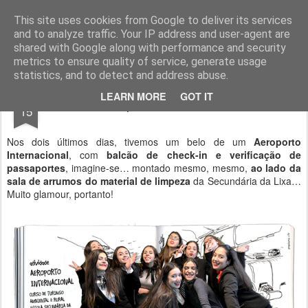
Geopalavras
This site uses cookies from Google to deliver its services
and to analyze traffic. Your IP address and user-agent are
canal800
clique
ZapCanal
shared with Google along with performance and security
metrics to ensure quality of service, generate usage
statistics, and to detect and address abuse.
DEC
LEARN MORE
GOT IT
Aeroporto Internacional.
15
Nos dois últimos dias, tivemos um belo de um
Aeroporto
Internacional
, com
balcão de check-in e verificação de
passaportes
, imagine-se… montado mesmo, mesmo,
ao lado da
sala de arrumos do material de limpeza
da Secundária da Lixa…
Muito glamour, portanto!