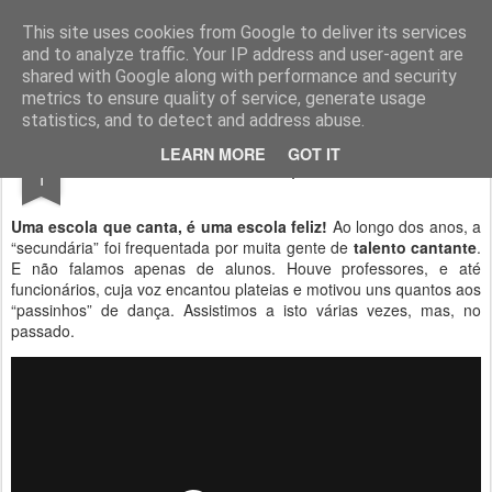
Geopalavras
This site uses cookies from Google to deliver its services
and to analyze traffic. Your IP address and user-agent are
canal800
clique
ZapCanal
shared with Google along with performance and security
metrics to ensure quality of service, generate usage
statistics, and to detect and address abuse.
AUG
LEARN MORE
GOT IT
Uma escola que canta!
1
Uma escola que canta, é uma escola feliz!
Ao longo dos anos, a
“secundária” foi frequentada por muita gente de
talento cantante
.
E não falamos apenas de alunos. Houve professores, e até
funcionários, cuja voz encantou plateias e motivou uns quantos aos
“passinhos” de dança. Assistimos a isto várias vezes, mas, no
passado.