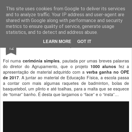
Geopalavras
This site uses cookies from Google to deliver its services
and to analyze traffic. Your IP address and user-agent are
canal800
clique
ZapCanal
shared with Google along with performance and security
metrics to ensure quality of service, generate usage
statistics, and to detect and address abuse.
JUN
LEARN MORE
GOT IT
1000 materiais para 1000 alunos.
12
Foi numa
cerimónia simples
, pautada por umas breves palavras
do diretor do Agrupamento, que o projeto
1000 alunos
fez a
apresentação de material adquirido com a
verba ganha no OPE
de 2017
. A juntar ao material de Educação Física, a escola passa
a contar com mais algumas raquetes de badminton, bolas de
basquetebol, um plinto e até toalhas, para a malta que se esquece
de “tomar” banho. É desta que largamos o “face” e o “insta”…