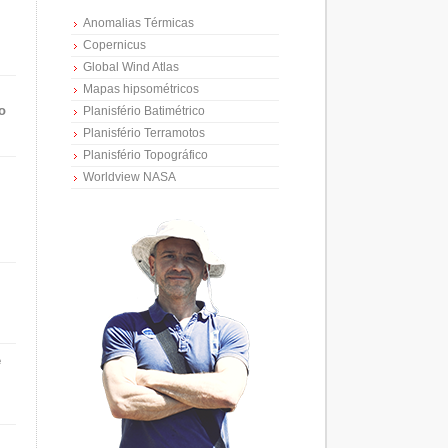
Anomalias Térmicas
Copernicus
Global Wind Atlas
Mapas hipsométricos
o
Planisfério Batimétrico
Planisfério Terramotos
Planisfério Topográfico
Worldview NASA
e