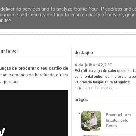
ras
eliver its services and to analyze traffic. Your IP address and 
ormance and security metrics to ensure quality of service, gen
abuse.
inhos!
destaque
4 de julho: 42,2 ºC.
squeças de
procurar o teu cartão de
Esta última vaga de calor que o territ
 umas semanas na barafunda do teu
continental enfrentou impressiona pe
ca porquê.
valores de temperatura atingidos:
máximos, mínimos e de ...
artigos
Emanuel, um
lutador pelo
Gerês.