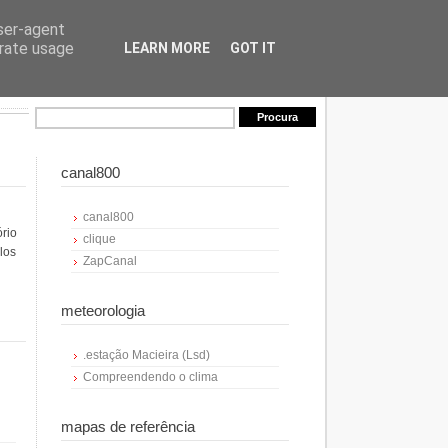
user-agent
erate usage
LEARN MORE
GOT IT
canal800
canal800
ório
clique
los
ZapCanal
meteorologia
.estação Macieira (Lsd)
Compreendendo o clima
mapas de referência