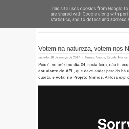
Geopalav
This site uses cookies from Google to d
are shared with Google along with perf
statistics, and to detect and address 
Votem na natureza, votem nos N
sábado, 18 de março de 2017
·
Temas:
Alunos
,
Escola
,
Ninhos
Pois é, no próximo
dia 24
, sexta-feira, não te e
estudante do AEL
, que deve andar perdido há
quarto, e
votar no Projeto Ninhos
. A Rosa expli