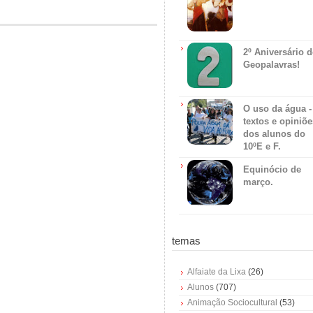
2º Aniversário 
Geopalavras!
O uso da água -
textos e opiniõe
dos alunos do
10ºE e F.
Equinócio de
março.
temas
Alfaiate da Lixa
(26)
Alunos
(707)
Animação Sociocultural
(53)