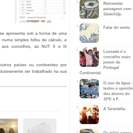
Reinventar
paisagens com 
SketchUp.
Falar do vento.
e se apresenta sob a forma de uma
 numa simples folha de cálculo, e
 aos concelhos, às NUT II e III
Lousada é o
concelho mais
jovem de
outros países ou continentes por
Portugal
clusivamente ser trabalhado na sua
Continental.
O uso da água -
textos e opiniõe
dos alunos do
10ºE e F.
A Tarantella.
Os trólei carros