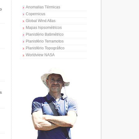
Anomalias Térmicas
o
Copernicus
Global Wind Atlas
Mapas hipsométricos
Planisfério Batimétrico
Planisfério Terramotos
Planisfério Topográfico
Worldview NASA
s