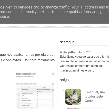
ras
eliver its services and to analyze traffic. Your IP address and 
ormance and security metrics to ensure quality of service, gen
abuse.
destaque
4 de julho: 42,2 ºC.
 que nos apaixonamos por ela e por
Esta última vaga de calor que o territ
 Geopalavras. Daí esta ferramenta
continental enfrentou impressiona pe
valores de temperatura atingidos:
máximos, mínimos e de ...
artigos
Emanuel, um
lutador pelo
Gerês.