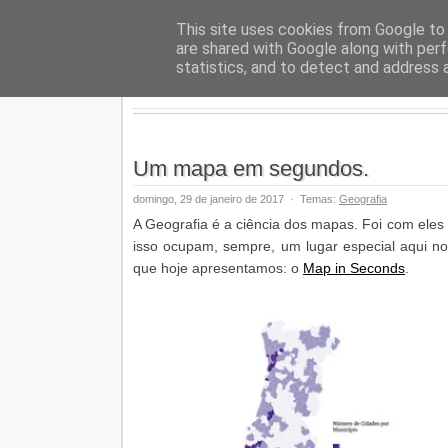
Geopalav
This site uses cookies from Google to d
are shared with Google along with perf
statistics, and to detect and address 
Um mapa em segundos.
domingo, 29 de janeiro de 2017
·
Temas:
Geografia
A Geografia é a ciência dos mapas. Foi com eles
isso ocupam, sempre, um lugar especial aqui no
que hoje apresentamos: o
Map in Seconds
.