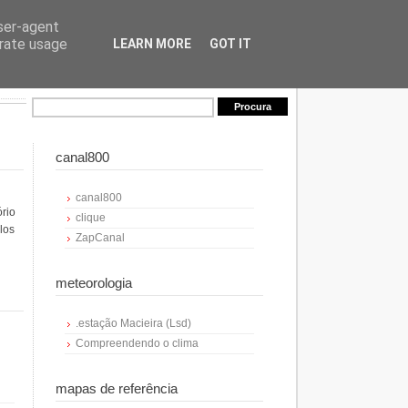
user-agent
erate usage
LEARN MORE
GOT IT
canal800
canal800
ório
clique
los
ZapCanal
meteorologia
.estação Macieira (Lsd)
Compreendendo o clima
mapas de referência