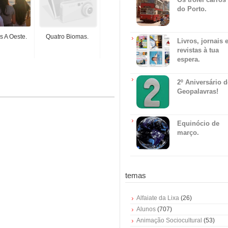
do Porto.
s A Oeste.
Quatro Biomas.
Livros, jornais 
revistas à tua
espera.
2º Aniversário 
Geopalavras!
Equinócio de
março.
temas
Alfaiate da Lixa
(26)
Alunos
(707)
Animação Sociocultural
(53)