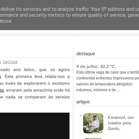
ras
eliver its services and to analyze traffic. Your IP address and 
ormance and security metrics to ensure quality of service, gen
abuse.
destaque
a
,
ZapCanal
4 de julho: 42,2 ºC.
sado ano letivo, que só agora
Esta última vaga de calor que o territ
s
. Esta primeira leva relata-nos a
continental enfrentou impressiona pe
ao invés de explorarem o exotismo
valores de temperatura atingidos:
es
, erraram pela amazónia onde há
máximos, mínimos e de ...
que nada se comparam às sereias
artigos
Emanuel, um
lutador pelo
Gerês.