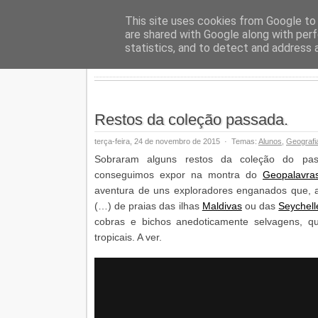
Geopalav
This site uses cookies from Google to d
are shared with Google along with perf
statistics, and to detect and address 
Restos da coleção passada.
terça-feira, 24 de novembro de 2015
·
Temas:
Alunos
,
Geografi
Sobraram alguns restos da coleção do pas
conseguimos expor na montra do
Geopalavra
aventura de uns exploradores enganados que, 
(…) de praias das ilhas
Maldivas
ou das
Seychell
cobras e bichos anedoticamente selvagens, 
tropicais. A ver.