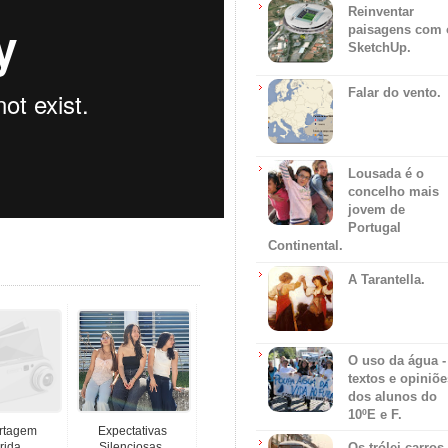
Reinventar
paisagens com 
SketchUp.
Falar do vento.
Lousada é o
concelho mais
jovem de
Portugal
Continental.
A Tarantella.
O uso da água -
textos e opiniõe
dos alunos do
10ºE e F.
rtagem
Expectativas
rida.
Silenciosas.
Os trólei carros