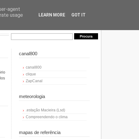
user-agent
erate usage
LEARN MORE
GOT IT
canal800
canal800
ório
clique
los
ZapCanal
meteorologia
.estação Macieira (Lsd)
Compreendendo o clima
mapas de referência