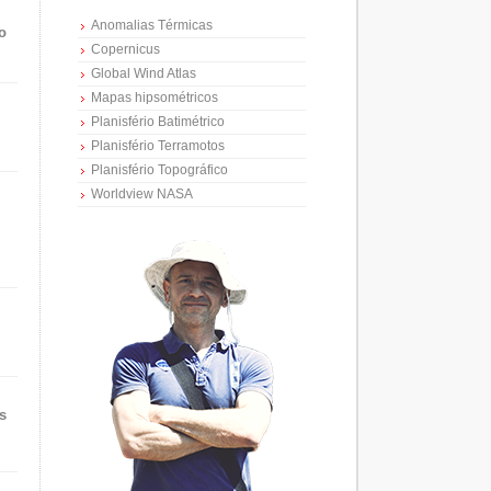
Anomalias Térmicas
o
Copernicus
Global Wind Atlas
Mapas hipsométricos
Planisfério Batimétrico
Planisfério Terramotos
Planisfério Topográfico
Worldview NASA
s