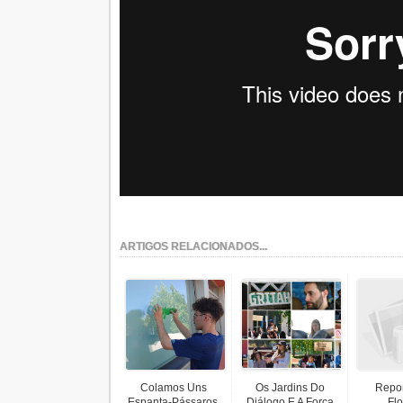
ARTIGOS RELACIONADOS...
Colamos Uns
Os Jardins Do
Repo
Espanta-Pássaros.
Diálogo E A Força
Flo