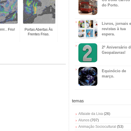
do Porto.
Livros, jornais 
revistas à tua
rrrr... Frio!
Portas Abertas Às
espera.
Frentes Frias.
2º Aniversário 
Geopalavras!
Equinócio de
março.
temas
Alfaiate da Lixa
(26)
Alunos
(707)
Animação Sociocultural
(53)