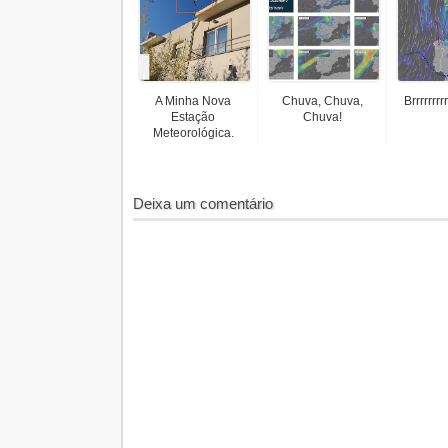
A Minha Nova
Chuva, Chuva,
Brrrrrrrrr
Estação
Chuva!
Meteorológica.
Deixa um comentário