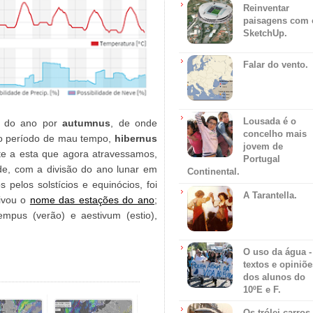
Reinventar
paisagens com 
SketchUp.
Falar do vento.
Lousada é o
ão do ano por
autumnus
, de onde
concelho mais
 o período de mau tempo,
hibernus
jovem de
te a esta que agora atravessamos,
Portugal
rde, com a divisão do ano lunar em
Continental.
 pelos solstícios e equinócios, foi
A Tarantella.
rivou o
nome das estações do ano
;
empus (verão) e aestivum (estio),
O uso da água -
textos e opiniõe
dos alunos do
10ºE e F.
Os trólei carros