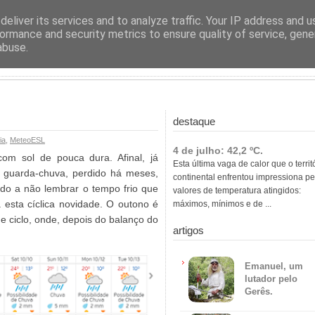
ras
eliver its services and to analyze traffic. Your IP address and 
ormance and security metrics to ensure quality of service, gen
abuse.
destaque
ia
,
MeteoESL
4 de julho: 42,2 ºC.
m sol de pouca dura. Afinal, já
Esta última vaga de calor que o territ
 guarda-chuva, perdido há meses,
continental enfrentou impressiona pe
do a não lembrar o tempo frio que
valores de temperatura atingidos:
a esta cíclica novidade. O outono é
máximos, mínimos e de ...
e ciclo, onde, depois do balanço do
artigos
Emanuel, um
lutador pelo
Gerês.