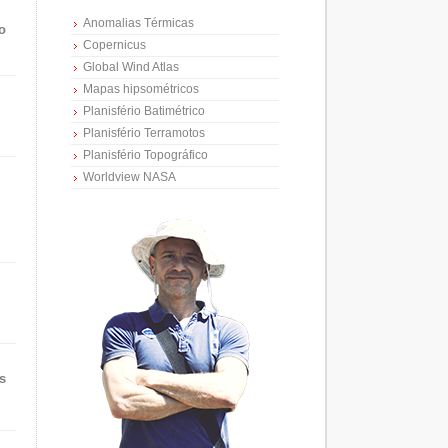
Anomalias Térmicas
o
Copernicus
Global Wind Atlas
Mapas hipsométricos
Planisfério Batimétrico
Planisfério Terramotos
Planisfério Topográfico
Worldview NASA
s