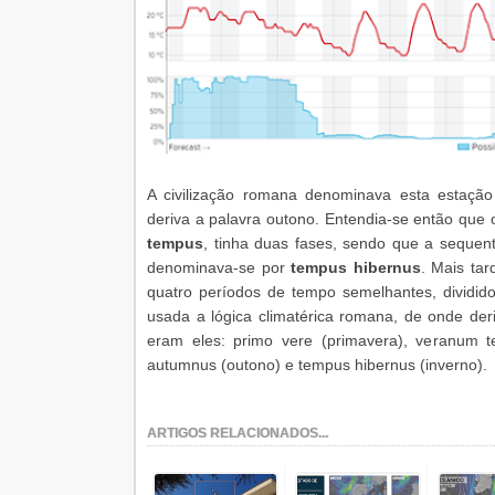
A civilização romana denominava esta estaç
deriva a palavra outono. Entendia-se então que
tempus
, tinha duas fases, sendo que a sequen
denominava-se por
tempus hibernus
. Mais ta
quatro períodos de tempo semelhantes, divididos
usada a lógica climatérica romana, de onde de
eram eles: primo vere (primavera), veranum t
autumnus (outono) e tempus hibernus (inverno).
ARTIGOS RELACIONADOS...