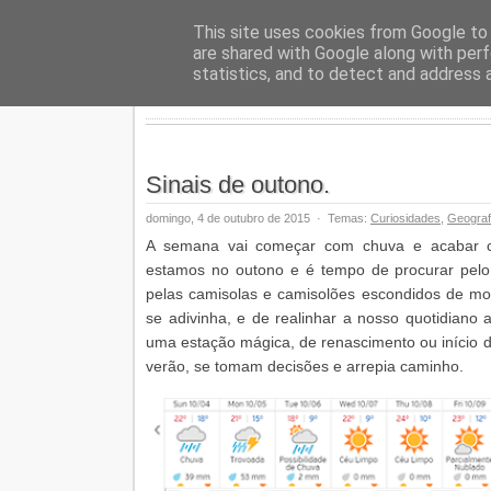
Geopalav
This site uses cookies from Google to d
are shared with Google along with perf
statistics, and to detect and address 
Sinais de outono.
domingo, 4 de outubro de 2015
·
Temas:
Curiosidades
,
Geograf
A semana vai começar com chuva e acabar co
estamos no outono e é tempo de procurar pelo
pelas camisolas e camisolões escondidos de mo
se adivinha, e de realinhar a nosso quotidiano 
uma estação mágica, de renascimento ou início d
verão, se tomam decisões e arrepia caminho.