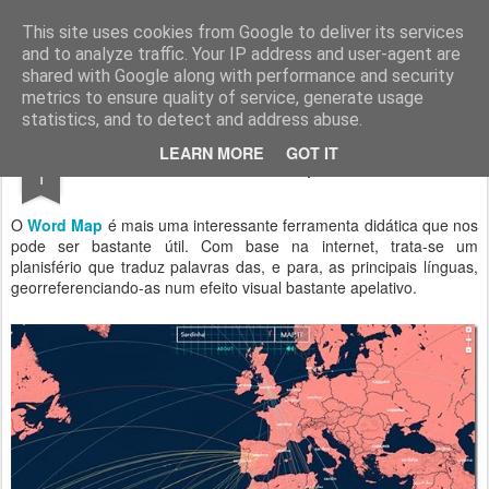
Geopalavras
This site uses cookies from Google to deliver its services
and to analyze traffic. Your IP address and user-agent are
canal800
clique
ZapCanal
shared with Google along with performance and security
metrics to ensure quality of service, generate usage
statistics, and to detect and address abuse.
FEB
LEARN MORE
GOT IT
Word Map.
1
O
Word Map
é mais uma interessante ferramenta didática que nos
pode ser bastante útil. Com base na internet, trata-se um
planisfério que traduz palavras das, e para, as principais línguas,
georreferenciando-as num efeito visual bastante apelativo.