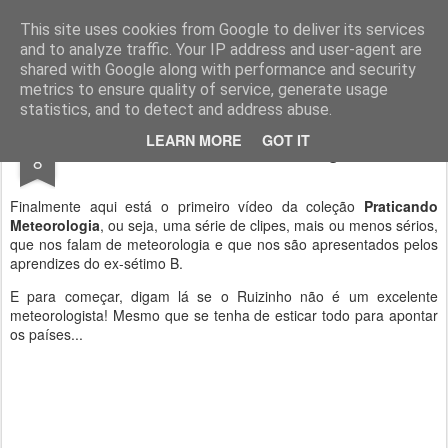
Geopalavras
This site uses cookies from Google to deliver its services
and to analyze traffic. Your IP address and user-agent are
canal800
clique
ZapCanal
shared with Google along with performance and security
metrics to ensure quality of service, generate usage
statistics, and to detect and address abuse.
SEP
LEARN MORE
GOT IT
Praticando meteorologia.
8
Finalmente aqui está o primeiro vídeo da coleção
Praticando
Meteorologia
, ou seja, uma série de clipes, mais ou menos sérios,
que nos falam de meteorologia e que nos são apresentados pelos
aprendizes do ex-sétimo B.
E para começar, digam lá se o Ruizinho não é um excelente
meteorologista! Mesmo que se tenha de esticar todo para apontar
os países...