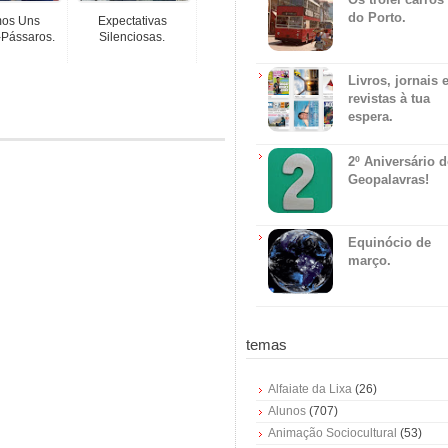
do Porto.
os Uns
Expectativas
Pássaros.
Silenciosas.
Livros, jornais 
revistas à tua
espera.
2º Aniversário 
Geopalavras!
Equinócio de
março.
temas
Alfaiate da Lixa
(26)
Alunos
(707)
Animação Sociocultural
(53)