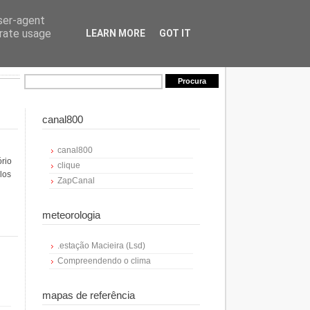
user-agent
erate usage
LEARN MORE
GOT IT
canal800
canal800
ório
clique
los
ZapCanal
meteorologia
.estação Macieira (Lsd)
Compreendendo o clima
mapas de referência