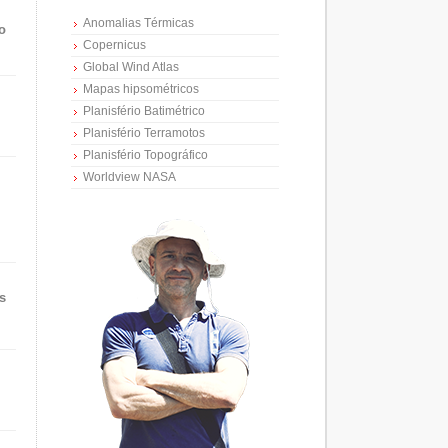
Anomalias Térmicas
o
Copernicus
Global Wind Atlas
Mapas hipsométricos
Planisfério Batimétrico
Planisfério Terramotos
Planisfério Topográfico
Worldview NASA
s