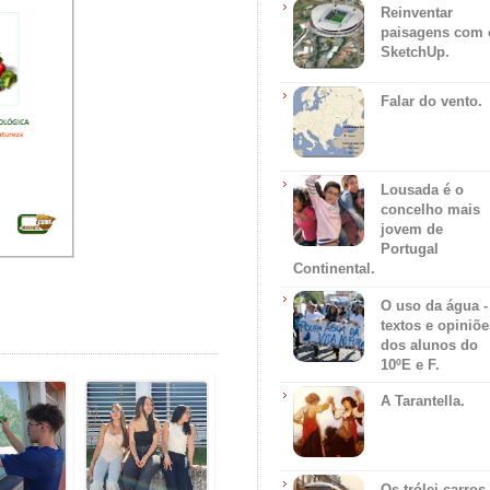
Reinventar
paisagens com 
SketchUp.
Falar do vento.
Lousada é o
concelho mais
jovem de
Portugal
Continental.
O uso da água -
textos e opiniõe
dos alunos do
10ºE e F.
A Tarantella.
Os trólei carros