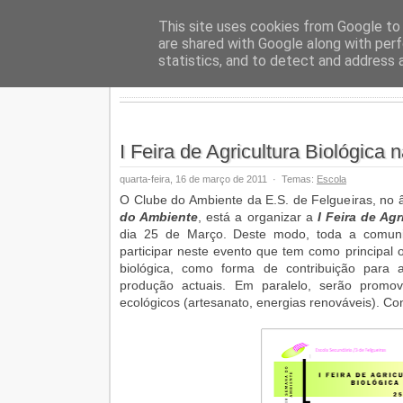
Geopalav
This site uses cookies from Google to d
are shared with Google along with perf
statistics, and to detect and address 
I Feira de Agricultura Biológica 
quarta-feira, 16 de março de 2011
·
Temas:
Escola
O Clube do Ambiente da E.S. de Felgueiras, no 
do Ambiente
, está a organizar a
I Feira de Agr
dia 25 de Março. Deste modo, toda a comuni
participar neste evento que tem como principal 
biológica, como forma de contribuição para 
produção actuais. Em paralelo, serão promov
ecológicos (artesanato, energias renováveis). C