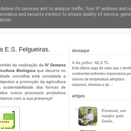
ras
eliver its services and to analyze traffic. Your IP address and 
ormance and security metrics to ensure quality of service, gen
abuse.
na E.S. Felgueiras.
destaque
4 de julho: 42,2 ºC.
âmbito da realização da
IV Semana
Esta última vaga de calor que o territ
icultura Biológica
que decorre no
continental enfrentou impressiona pe
dade concelhia está convidada a
valores de temperatura atingidos:
objectivo a promoção da agricultura
máximos, mínimos e de ...
a sustentabilidade das formas de
idos outros processos produtivos
artigos
ontamos com a sua presença!
Emanuel, um
lutador pelo
Gerês.