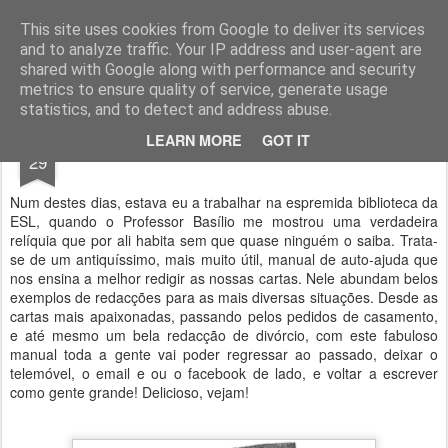
Geopalavras
This site uses cookies from Google to deliver its services
and to analyze traffic. Your IP address and user-agent are
canal800
clique
ZapCanal
shared with Google along with performance and security
metrics to ensure quality of service, generate usage
statistics, and to detect and address abuse.
MAR
LEARN MORE
GOT IT
Como escrever uma carta.
29
Num destes dias, estava eu a trabalhar na espremida biblioteca da
ESL, quando o Professor Basílio me mostrou uma verdadeira
relíquia que por ali habita sem que quase ninguém o saiba. Trata-
se de um antiquíssimo, mais muito útil, manual de auto-ajuda que
nos ensina a melhor redigir as nossas cartas. Nele abundam belos
exemplos de redacções para as mais diversas situações. Desde as
cartas mais apaixonadas, passando pelos pedidos de casamento,
e até mesmo um bela redacção de divórcio, com este fabuloso
manual toda a gente vai poder regressar ao passado, deixar o
telemóvel, o email e ou o facebook de lado, e voltar a escrever
como gente grande! Delicioso, vejam!