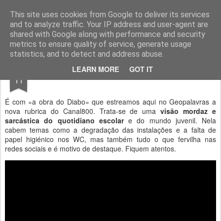
Geopalavras
This site uses cookies from Google to deliver its services
and to analyze traffic. Your IP address and user-agent are
canal800
clique
ZapCanal
shared with Google along with performance and security
metrics to ensure quality of service, generate usage
statistics, and to detect and address abuse.
MAR
LEARN MORE
GOT IT
Coisas do Diabo #1.
11
É com «a obra do Diabo» que estreamos aqui no Geopalavras a
nova rubrica do Canal800. Trata-se de uma
visão mordaz e
sarcástica do quotidiano escolar
e do mundo juvenil. Nela
cabem temas como a degradação das instalações e a falta de
papel higiénico nos WC, mas também tudo o que fervilha nas
redes sociais e é motivo de destaque. Fiquem atentos.