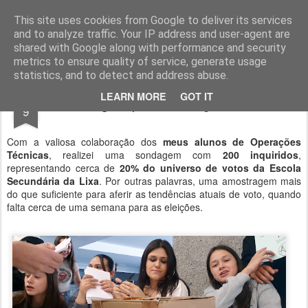
Geopalavras
This site uses cookies from Google to deliver its services
and to analyze traffic. Your IP address and user-agent are
canal800
clique
ZapCanal
shared with Google along with performance and security
metrics to ensure quality of service, generate usage
statistics, and to detect and address abuse.
OCT
LEARN MORE
GOT IT
Sondagem para as eleições da A.E.
9
Com a valiosa colaboração dos
meus alunos de Operações
Técnicas
, realizei uma sondagem com
200 inquiridos
,
representando cerca de
20% do universo de votos da Escola
Secundária da Lixa
. Por outras palavras, uma amostragem mais
do que suficiente para aferir as tendências atuais de voto, quando
falta cerca de uma semana para as eleições.