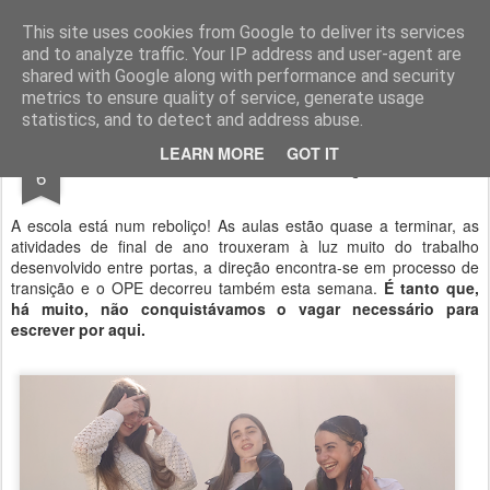
Geopalavras
This site uses cookies from Google to deliver its services
and to analyze traffic. Your IP address and user-agent are
canal800
clique
ZapCanal
shared with Google along with performance and security
metrics to ensure quality of service, generate usage
statistics, and to detect and address abuse.
JUN
LEARN MORE
GOT IT
Desafio e sensibilização.
6
A escola está num reboliço! As aulas estão quase a terminar, as
atividades de final de ano trouxeram à luz muito do trabalho
desenvolvido entre portas, a direção encontra-se em processo de
transição e o OPE decorreu também esta semana.
É tanto que,
há muito, não conquistávamos o vagar necessário para
escrever por aqui.