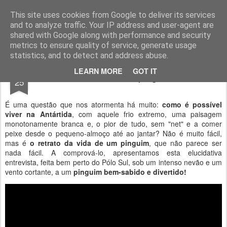
Geopalavras
This site uses cookies from Google to deliver its services
and to analyze traffic. Your IP address and user-agent are
canal800
clique
ZapCanal
shared with Google along with performance and security
metrics to ensure quality of service, generate usage
statistics, and to detect and address abuse.
NOV
LEARN MORE
GOT IT
A vida de um pinguim.
25
É uma questão que nos atormenta há muito:
como é possível
viver na Antártida
, com aquele frio extremo, uma paisagem
monotonamente branca e, o pior de tudo, sem "net" e a comer
peixe desde o pequeno-almoço até ao jantar? Não é muito fácil,
mas é
o retrato da vida de um pinguim
, que não parece ser
nada fácil. A comprová-lo, apresentamos esta elucidativa
entrevista, feita bem perto do Pólo Sul, sob um intenso nevão e um
vento cortante, a um
pinguim bem-sabido e divertido!