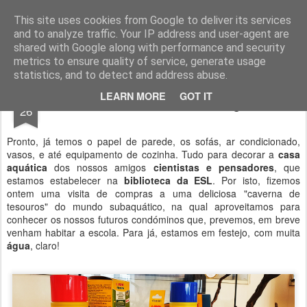
Geopalavras
This site uses cookies from Google to deliver its services
and to analyze traffic. Your IP address and user-agent are
canal800
clique
ZapCanal
shared with Google along with performance and security
metrics to ensure quality of service, generate usage
statistics, and to detect and address abuse.
MAY
LEARN MORE
GOT IT
Só faltam os nossos amigos!
26
Pronto, já temos o papel de parede, os sofás, ar condicionado,
vasos, e até equipamento de cozinha. Tudo para decorar a
casa
aquática
dos nossos amigos
cientistas e pensadores
, que
estamos estabelecer na
biblioteca da ESL
. Por isto, fizemos
ontem uma visita de compras a uma deliciosa "caverna de
tesouros" do mundo subaquático, na qual aproveitamos para
conhecer os nossos futuros condóminos que, prevemos, em breve
venham habitar a escola. Para já, estamos em festejo, com muita
água
, claro!